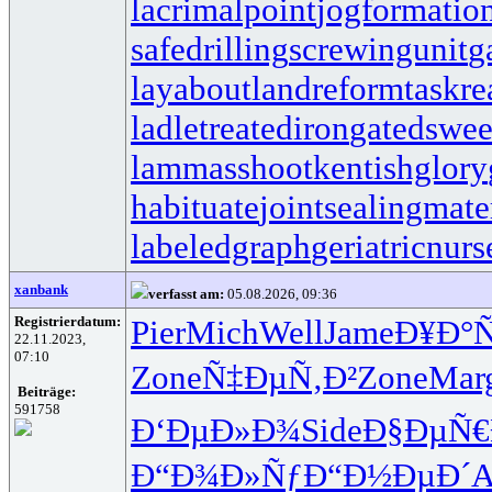
lacrimalpoint
jogformatio
safedrilling
screwingunit
g
layabout
landreform
taskr
ladletreatediron
gatedswe
lammasshoot
kentishglory
habituate
jointsealingmate
labeledgraph
geriatricnurs
xanbank
verfasst am:
05.08.2026, 09:36
Registrierdatum:
Pier
Mich
Well
Jame
Ð¥Ð°
22.11.2023,
07:10
Zone
Ñ‡ÐµÑ‚Ð²
Zone
Mar
Beiträge:
591758
Ð‘ÐµÐ»Ð¾
Side
Ð§ÐµÑ
Ð“Ð¾Ð»Ñƒ
Ð“Ð½ÐµÐ´
A