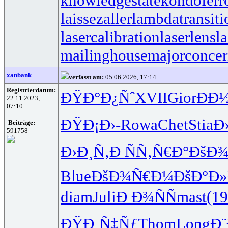
knowledgestate
kondoferr
laissezaller
lambdatransiti
lasercalibration
laserlens
l
mailinghouse
majorconce
xanbank
verfasst am:
05.06.2026, 17:14
Registrierdatum:
ÐŸÐ°Ð¿Ñˆ
XVII
Gior
ÐÐ
22.11.2023,
07:10
ÐŸÐ¡Ð›-
Rowa
Chet
Stia
Ð
Beiträge:
591758
Ð›Ð¸Ñ‚Ð
ÑÑ‚Ñ€Ð°
ÐšÐ
Blue
ÐšÐ¾Ñ€Ð¼
ÐšÐ°Ð»
diam
Juli
Ð Ð¾ÑÑ
mast
(1
ÐŸÐ¸Ñ‡Ñƒ
Thom
Long
Ð