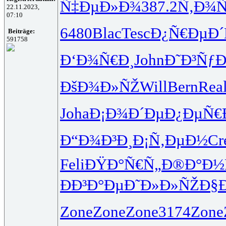
Ñ‡ÐµÐ»Ð¾
387.2
Ñ‚Ð¾Ñ
22.11.2023,
07:10
6480
Blac
Tesc
Ð¿Ñ€ÐµÐ´
Beiträge:
591758
Ð‘Ð¾Ñ€Ð¸
John
Ð˜Ð³Ñƒ
ÐšÐ¾Ð»ÑŽ
Will
Bern
Rea
Joha
Ð¡Ð¾Ð´Ðµ
Ð¿ÐµÑ€
Ð“Ð¾Ð³Ð¸
Ð¡Ñ‚ÐµÐ½
Cr
Feli
ÐŸÐ°Ñ€Ñ„
Ð®Ð°Ð
ÐÐ³Ð°Ðµ
Ð˜Ð»Ð»ÑŽ
Ð§
Zone
Zone
Zone
3174
Zone