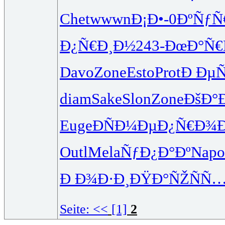
Chet
wwwn
Ð¡Ð•-0
ÐºÑƒÑ
Ð¿Ñ€Ð¸Ð½
243-
ÐœÐ°Ñ€
Davo
Zone
Esto
Prot
Ð Ðµ
diam
Sake
Slon
Zone
ÐšÐ°
Euge
ÐÑÐ¼Ðµ
Ð¿Ñ€Ð¾Ð
Outl
Mela
ÑƒÐ¿Ð°Ðº
Napo
Ð Ð¾Ð·Ð¸
ÐŸÐ°ÑŽÑ
Ñ…
Seite:
<<
[1]
2