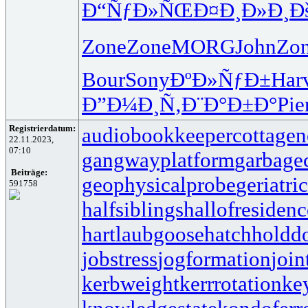
Ð“ÑƒÐ»ÑŒ
Ð¤Ð¸Ð»Ð¸
Ð
Zone
Zone
MORG
John
Zo
Bour
Sony
ÐºÐ»ÑƒÐ±
Har
Ð”Ð¼Ð¸Ñ‚
Ð¨Ð°Ð±Ð°
Pie
Registrierdatum:
audiobookkeeper
cottagen
22.11.2023,
07:10
gangwayplatform
garbage
Beiträge:
geophysicalprobe
geriatri
591758
halfsiblings
hallofresidenc
hartlaubgoose
hatchholdd
jobstress
jogformation
join
kerbweight
kerrrotation
ke