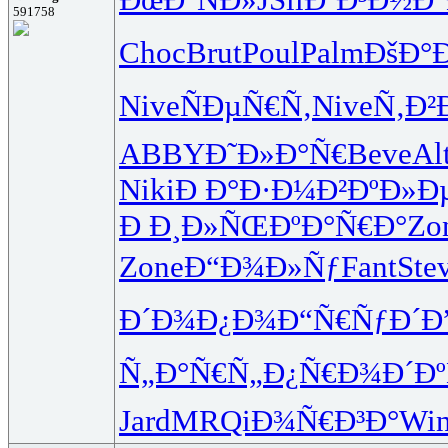
591758
Choc
Brut
Poul
Palm
ÐšÐ°Ð
Nive
ÑÐµÑ€Ñ‚
Nive
Ñ‚Ð²
ABBY
Ð˜Ð»Ð°Ñ€
Beve
Al
Niki
Ð Ð°Ð·Ð¼
Ð²ÐºÐ»Ð
Ð Ð¸Ð»ÑŒ
ÐºÐ°Ñ€Ð°
Zo
Zone
Ð“Ð¾Ð»Ñƒ
Fant
Ste
Ð´Ð¾Ð¿Ð¾
Ð“Ñ€ÑƒÐ´
Ð
Ñ„Ð°Ñ€Ñ„
Ð¿Ñ€Ð¾Ð´
Ð
Jard
MRQi
Ð¾Ñ€Ð³Ð°
Wi