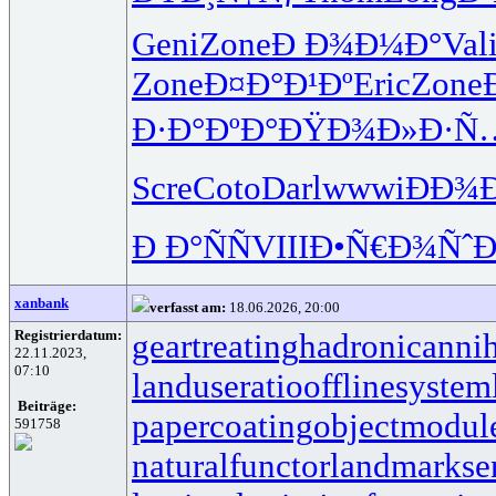
Geni
Zone
Ð Ð¾Ð¼Ð°
Val
Zone
Ð¤Ð°Ð¹Ðº
Eric
Zone
Ð·Ð°ÐºÐ°
ÐŸÐ¾Ð»Ð·
Ñ
Scre
Coto
Darl
wwwi
ÐÐ¾Ð
Ð Ð°ÑÑ
VIII
Ð•Ñ€Ð¾Ñˆ
Ð
xanbank
verfasst am:
18.06.2026, 20:00
Registrierdatum:
geartreating
hadronicannih
22.11.2023,
07:10
landuseratio
offlinesystem
Beiträge:
papercoating
objectmodul
591758
naturalfunctor
landmarkse