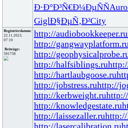
Ð·Ð°Ð³Ñ€
Ð¼ÐµÑÑ
Auro
Gigl
Ð§ÐµÑ‚Ð²
City
Registrierdatum:
http://audiobookkeeper.ru
22.11.2023,
07:10
http://gangwayplatform.r
Beiträge:
http://geophysicalprobe.r
591758
http://halfsiblings.ru
http:
http://hartlaubgoose.ru
ht
http://jobstress.ru
http://j
http://kerbweight.ru
http:/
http://knowledgestate.ru
h
http://laissezaller.ru
http:/
http://lasercalibration.ru
h