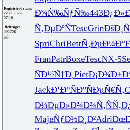
Registrierdatum:
Ð¾Ñ‰ÑƒÑ‰
443
Ð¿Ð»Ð
22.11.2023,
07:10
Ñ‚ÐµÐºÑ
Tesc
Grin
ÐšÐ¸Ñ
Beiträge:
591758
Spri
Chri
Bett
Ñ‚ÐµÐ¼Ð°
F
Fran
Patr
Boxe
Tesc
NX-5
Se
ÑÐ½Ñ†Ð¸
Piet
Ð¡Ð¾Ð±Ð
Jack
Ð‘Ð°ÑÐ°
ÑÐµÑ€Ñ‚
C
Ð¼ÐµÐ»Ð¾
Ð¾Ñ‚ÑÑ‚
Ð
Maje
ÑƒÐ½Ð¸Ð²
Adri
ÐœÐ