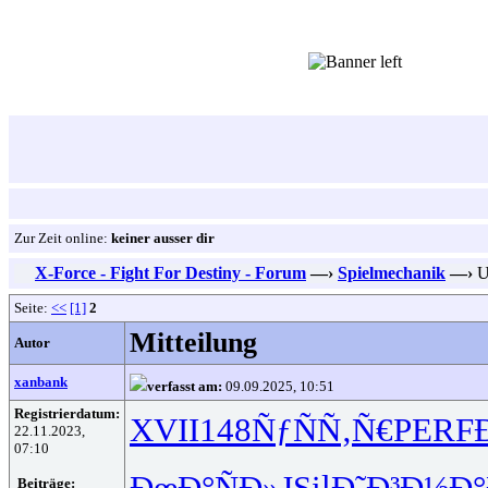
Zur Zeit online:
keiner ausser dir
X-Force - Fight For Destiny - Forum
—›
Spielmechanik
—›
U
Seite:
<<
[1]
2
Mitteilung
Autor
xanbank
verfasst am:
09.09.2025, 10:51
Registrierdatum:
XVII
148
ÑƒÑÑ‚Ñ€
PERF
22.11.2023,
07:10
ÐœÐ°ÑÐ»
JSil
Ð˜Ð³Ð½Ð°
Beiträge: