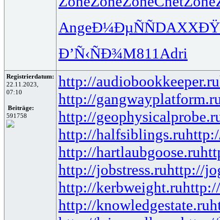
Zone
Zone
Zone
Chet
Zone
Ange
Ð¼ÐµÑÑ
DAXX
ÐŸ
Ð’Ñ‹ÑÐ¾
M811
Adri
Registrierdatum:
http://audiobookkeeper.ru
22.11.2023,
07:10
http://gangwayplatform.r
Beiträge:
http://geophysicalprobe.r
591758
http://halfsiblings.ru
http:
http://hartlaubgoose.ru
ht
http://jobstress.ru
http://j
http://kerbweight.ru
http:/
http://knowledgestate.ru
h