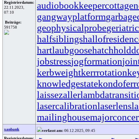
Registrierdatum:
audiobookkeeper
cottagen
22.11.2023,
07:10
gangwayplatform
garbage
Beiträge:
geophysicalprobe
geriatri
591758
halfsiblings
hallofresidenc
hartlaubgoose
hatchholdd
jobstress
jogformation
join
kerbweight
kerrrotation
ke
knowledgestate
kondoferr
laissezaller
lambdatransiti
lasercalibration
laserlens
l
mailinghouse
majorconce
xanbank
verfasst am:
06.12.2025, 09:45
Registrierdatum: