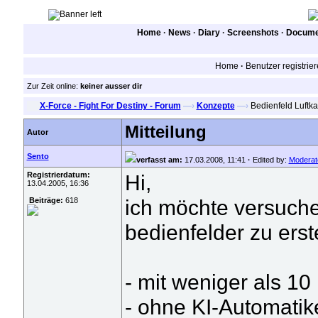
Home
·
News
·
Diary
·
Screenshots
·
Documen
Home
·
Benutzer registrie
Zur Zeit online:
keiner ausser dir
X-Force - Fight For Destiny - Forum
—›
Konzepte
—›
Bedienfeld Luftka
Mitteilung
Autor
Sento
verfasst am:
17.03.2008, 11:41
·
Edited by:
Moderat
Registrierdatum:
Hi,
13.04.2005, 16:36
ich möchte versuche
Beiträge:
618
bedienfelder zu erst
- mit weniger als 10
- ohne KI-Automatik