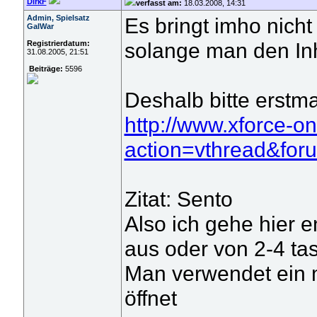
DirkF
verfasst am:
18.03.2008, 14:31
Admin, Spielsatz
Es bringt imho nicht
GalWar
solange man den Inh
Registrierdatum:
31.08.2005, 21:51
Beiträge:
5596
Deshalb bitte erstma
http://www.xforce-o
action=vthread&for
Zitat: Sento
Also ich gehe hier e
aus oder von 2-4 ta
Man verwendet ein 
öffnet