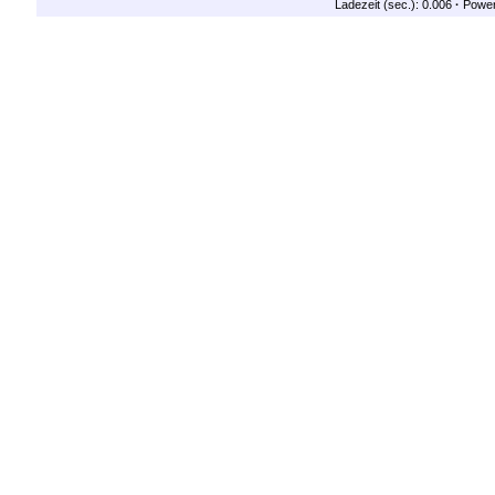
Ladezeit (sec.): 0.006
·
Powe