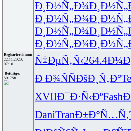
Ð¸Ð½Ñ„Ð¾
Ð¸Ð½Ñ„
Ð¸Ð½Ñ„Ð¾
Ð¸Ð½Ñ„
Ð¸Ð½Ñ„Ð¾
Ð¸Ð½Ñ„
Ð¸Ð½Ñ„Ð¾
Ð¸Ð½Ñ„
Registrierdatum:
Ñ‡ÐµÑ‚Ñ‹
264.4
Ð¼Ð
22.11.2023,
07:10
Beiträge:
Ð Ð¾ÑÑ
ÐšÐ¸Ñ‚Ð°
Te
591758
XVII
Ð¯Ð·Ñ‹Ðº
Fash
Ð
Dani
Tran
Ð±Ð°Ñ…Ñ‚