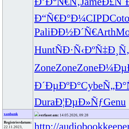
Ð’Ð°Ñ€Ñ‚
Jame
Ð£Ñˆ
Ð“Ñ€Ð°Ð¼
CIPD
Cot
Pali
ÐÐ½Ð´Ñ€
Arth
Mo
Hunt
ÑÐ·Ñ‹Ðº
Ñ‡Ð¸Ñ
Zone
Zone
Zone
Ð¼Ðµ
Ð´ÐµÐºÐ°
Cybe
Ñ„Ð°
Dura
Ð¦ÐµÐ»Ñƒ
Genu
xanbank
verfasst am:
14.05.2026, 09:28
Registrierdatum:
http://audiobookkeeper
22.11.2023,