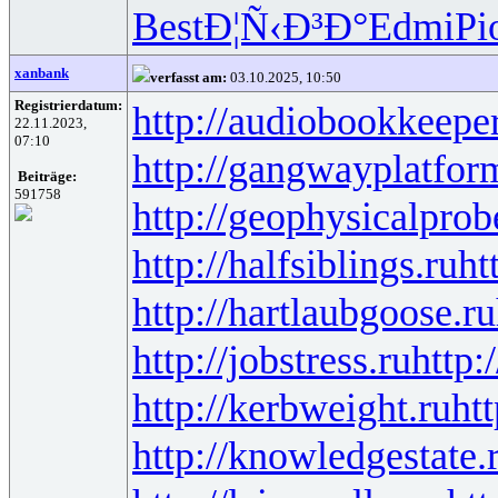
Best
Ð¦Ñ‹Ð³Ð°
Edmi
Pi
xanbank
verfasst am:
03.10.2025, 10:50
Registrierdatum:
http://audiobookkeeper
22.11.2023,
07:10
http://gangwayplatfor
Beiträge:
591758
http://geophysicalprob
http://halfsiblings.ru
ht
http://hartlaubgoose.ru
http://jobstress.ru
http:
http://kerbweight.ru
htt
http://knowledgestate.