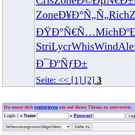
Cris
Zone
Ð©ÐµÑ€Ð±
Zone
Ð¥Ð°Ñ„Ñ„
Rich
Z
ÐŸÐ°Ñ€Ñ…
Mich
Ðº
Stri
Lycr
Whis
Wind
Ale
Ð¯ÐºÑƒÐ±
Seite:
<<
[1]
[2]
3
Du musst dich
registrieren
um auf dieses Thema zu antworten.
Login ::
» Name
»
Passwort