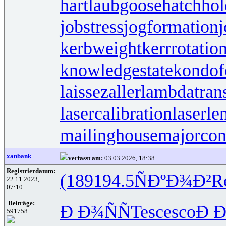
hartlaubgoose
hatchho
jobstress
jogformation
j
kerbweight
kerrrotatio
knowledgestate
kondof
laissezaller
lambdatrans
lasercalibration
laserle
mailinghouse
majorcon
xanbank
verfasst am:
03.03.2026, 18:38
Registrierdatum:
(189
194.5
ÑÐºÐ¾Ð²
R
22.11.2023,
07:10
Beiträge:
Ð Ð¾ÑÑ
Tesc
esco
Ð Ð
591758