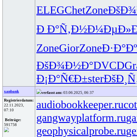
ELEG
Chet
Zone
ÐšÐ¾
Ð Ð°Ñ‚Ð½
Ð¼ÐµÐ»
Zone
Gior
Zone
Ð·Ð°Ð
ÐšÐ¾Ð½Ð°
DVCD
Gr
Ð¡Ð°Ñ€Ð±
ster
ÐšÐ¸Ñ
xanbank
verfasst am:
03.06.2025, 06:37
Registrierdatum:
audiobookkeeper.ru
cot
22.11.2023,
07:10
gangwayplatform.ru
ga
Beiträge:
591758
geophysicalprobe.ru
ge