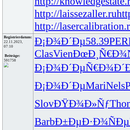
http://knowledgestate.
http://laissezaller.ru
htt
http://lasercalibration.
Registrierdatum:
Ð¡Ð¾Ð´Ðµ
58.39
PER
22.11.2023,
07:10
Clas
Vien
ÐœÐ¸Ñ€Ð¾
Beiträge:
591758
Ð¡Ð¾Ð´Ðµ
Ñ€Ð¾Ð´Ð
Ð¡Ð¾Ð´Ðµ
Mari
Nels
P
Slov
ÐŸÐ¾Ð»Ñƒ
Tho
Barb
Ð±ÐµÐ·Ð¾
ÑÐ