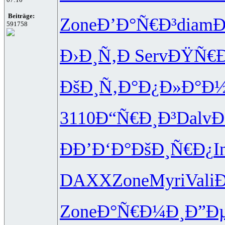
Beiträge:
Zone
Ð’Ð°Ñ€Ð³
diam
Ð
591758
Ð›Ð¸Ñ‚Ð
Serv
ÐŸÑ€Ð
ÐšÐ¸Ñ‚Ð°
Ð¿Ð»Ð°Ð
3110
Ð“Ñ€Ð¸Ð³
Dalv
Ð
ÐÐ’Ð‘Ð°
ÐšÐ¸Ñ€Ð¿
I
DAXX
Zone
Myri
Vali
Ð
Zone
Ð°Ñ€Ð¼Ð¸
Ð”Ð