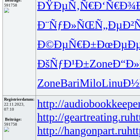
Beiträge:
ÐŸÐµÑ‚Ñ€
Ð‘Ñ€Ð¾
591758
Ð¨ÑƒÐ»ÑŒ
Ñ„ÐµÐ²
Ð©ÐµÑ€Ð±
ÐœÐµÐ
ÐšÑƒÐ¹Ð±
Zone
Ð“Ð»
Zone
Bari
Milo
Linu
Ð½
Registrierdatum:
http://audiobookkeeper
22.11.2023,
07:10
http://geartreating.ru
ht
Beiträge:
591758
http://hangonpart.ru
ht