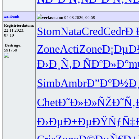
xanbank
verfasst am:
04.08.2026, 00:59
Registrierdatum:
Stom
Nata
Cred
Cedr
Ð 
22.11.2023,
07:10
Zone
Acti
Zone
Ð¡ÐµÐ
Beiträge:
591758
Ð›Ð¸Ñ‚Ð
ÑÐºÐ»Ð°
m
Simb
Ambr
Ð”Ð°Ð½Ð
Chet
Ð˜Ð»Ð»ÑŽ
Ð˜Ñ‚
Ð›ÐµÐ±Ðµ
ÐŸÑƒÑ‡