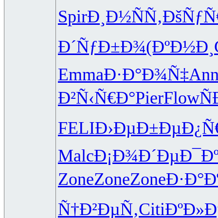
Spir
Ð¸Ð½ÑÑ‚
ÐšÑƒÑ
Ð´ÑƒÐ±Ð¾
(ÐºÐ½Ð¸
Emma
Ð·Ð°Ð¾Ñ‡
Ann
Ð²Ñ‹Ñ€Ð°
Pier
Flow
Ñ
FELI
Ð›ÐµÐ±Ðµ
Ð¿Ñ
Malc
Ð¡Ð¾Ð´Ðµ
Ð¯Ð
Zone
Zone
Zone
Ð·Ð°Ð
Ñ†Ð²ÐµÑ‚
Citi
ÐºÐ»Ð