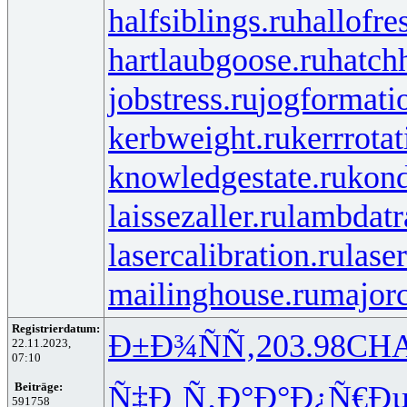
halfsiblings.ru
hallofre
hartlaubgoose.ru
hatch
jobstress.ru
jogformati
kerbweight.ru
kerrrotat
knowledgestate.ru
kond
laissezaller.ru
lambdatr
lasercalibration.ru
lase
mailinghouse.ru
majorc
Registrierdatum:
Ð±Ð¾ÑÑ‚
203.98
CH
22.11.2023,
07:10
Ñ‡Ð¸Ñ‚Ð°
Ð°Ð¿Ñ€Ð
Beiträge:
591758