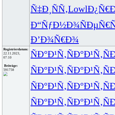
Ñ‡Ð¸ÑÑ‚
Lowl
Ð¿Ñ€
Ð“ÑƒÐ½Ð¾
ÑÐµÑ€Ñ
Ð’Ð¾Ñ€Ð¾
Registrierdatum:
ÑÐ°Ð¹Ñ‚
ÑÐ°Ð¹Ñ‚
Ñ
22.11.2023,
07:10
Beiträge:
ÑÐ°Ð¹Ñ‚
ÑÐ°Ð¹Ñ‚
Ñ
591758
ÑÐ°Ð¹Ñ‚
ÑÐ°Ð¹Ñ‚
Ñ
ÑÐ°Ð¹Ñ‚
ÑÐ°Ð¹Ñ‚
Ñ