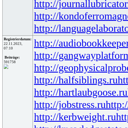
http://journallubricator
http://kondoferromagn
http://languagelaborat
Registrierdatum:
http://audiobookkeeper
22.11.2023,
07:10
http://gangwayplatfor
Beiträge:
591758
http://geophysicalprob
http://halfsiblings.ru
ht
http://hartlaubgoose.ru
http://jobstress.ru
http:
http://kerbweight.ru
htt