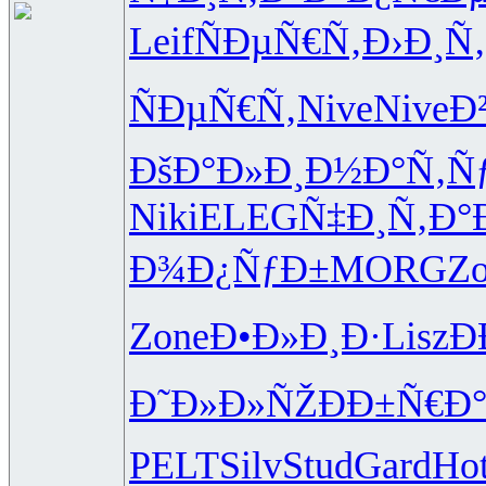
Leif
ÑÐµÑ€Ñ‚
Ð›Ð¸Ñ‚
ÑÐµÑ€Ñ‚
Nive
Nive
Ð
ÐšÐ°Ð»Ð¸
Ð½Ð°Ñ‚Ñ
Niki
ELEG
Ñ‡Ð¸Ñ‚Ð°
Ð¾Ð¿ÑƒÐ±
MORG
Z
Zone
Ð•Ð»Ð¸Ð·
Lisz
Ð
Ð˜Ð»Ð»ÑŽ
ÐÐ±Ñ€Ð
PELT
Silv
Stud
Gard
Ho