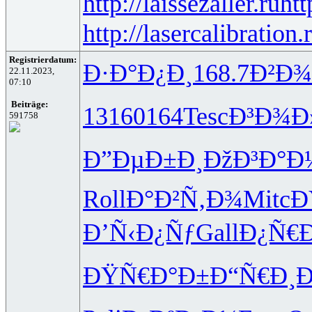
http://laissezaller.ru
htt
http://lasercalibration.
Registrierdatum:
Ð·Ð°Ð¿Ð¸
168.7
Ð²Ð¾
22.11.2023,
07:10
Beiträge:
1316
0164
Tesc
Ð³Ð¾Ð
591758
Ð”ÐµÐ±Ð¸
ÐžÐ³Ð°Ð
Roll
Ð°Ð²Ñ‚Ð¾
Mitc
Ð
Ð’Ñ‹Ð¿Ñƒ
Gall
Ð¿Ñ€
ÐŸÑ€Ð°Ð±
Ð“Ñ€Ð¸Ð