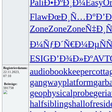
Pali
Ð•ÐºÐ¸Ð¼
Easy
Or
Flaw
ÐœÐ¸Ñ…Ð°
Ð’
Zone
Zone
Zone
Ñ‡Ð¸Ñ
Ð¼ÑƒÐ´Ñ€
Ð¼ÐµÑÑ
ESIG
Ð’Ð¾Ð»Ðº
AVT
Registrierdatum:
audiobookkeeper
cotta
22.11.2023,
07:10
gangwayplatform
garb
Beiträge:
591758
geophysicalprobe
geria
halfsiblings
hallofresi