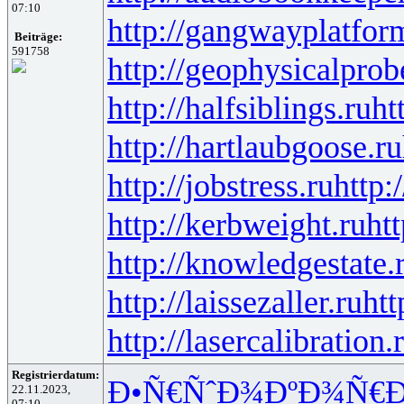
07:10
http://gangwayplatfor
Beiträge:
591758
http://geophysicalprob
http://halfsiblings.ru
ht
http://hartlaubgoose.ru
http://jobstress.ru
http:
http://kerbweight.ru
htt
http://knowledgestate.
http://laissezaller.ru
htt
http://lasercalibration.
Registrierdatum:
Ð•Ñ€ÑˆÐ¾
ÐºÐ¾Ñ€Ð
22.11.2023,
07:10