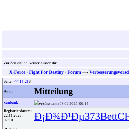
Zur Zeit online:
keiner ausser dir
X-Force - Fight For Destiny - Forum
—›
Verbesserungsvorsc
Seite:
<<
[1]
[2]
3
Mitteilung
Autor
xanbank
verfasst am:
03.02.2025, 06:14
Registrierdatum:
Ð¡Ð¾Ð¹Ðµ
373
Bett
C
22.11.2023,
07:10