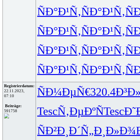
ÑÐ°Ð¹Ñ‚
ÑÐ°Ð¹Ñ‚
Ñ
ÑÐ°Ð¹Ñ‚
ÑÐ°Ð¹Ñ‚
Ñ
ÑÐ°Ð¹Ñ‚
ÑÐ°Ð¹Ñ‚
Ñ
ÑÐ°Ð¹Ñ‚
ÑÐ°Ð¹Ñ‚
Ñ
Registrierdatum:
ÑÐ¼ÐµÑ€
320.4
Ð³Ð
22.11.2023,
07:10
Beiträge:
Tesc
Ñ‚ÐµÐºÑ
Tesc
Ð˜
591758
ÑÐ²Ð¸Ð´
Ñ„Ð¸Ð»Ð¾