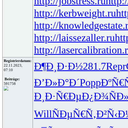
http://jobstress.ru
http:
http://kerbweight.ru
htt
http://knowledgestate.
http://laissezaller.ru
htt
http://lasercalibration.
Registrierdatum:
Ð¶Ð¸Ð·Ð½
281.7
Repr
22.11.2023,
07:10
Ð’Ð»Ð°Ð´
Popp
ÐºÑ€
Beiträge:
591758
Ð¸Ð·Ñ€Ðµ
Ð¿Ð¾ÑÐ
Will
ÑÐµÑ€Ñ‚
Ð²Ñ‹Ð