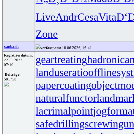
Live
Andr
Cesa
Vita
Ð‘
Zone
xanbank
verfasst am:
18.06.2026, 16:41
Registrierdatum:
geartreating
hadronican
22.11.2023,
07:10
landuseratio
offlinesys
Beiträge:
591758
papercoating
objectmo
naturalfunctor
landmar
lacrimalpoint
jogforma
safedrilling
screwingun