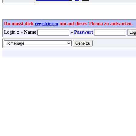
Du musst dich
registrieren
um auf dieses Thema zu antworten.
Login ::
» Name
»
Passwort