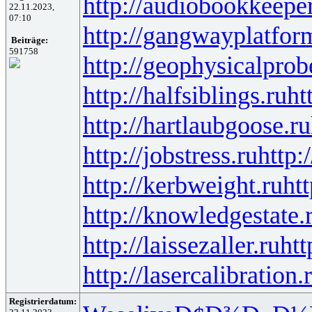
http://audiobookkeeper
22.11.2023,
07:10
http://gangwayplatfor
Beiträge:
591758
http://geophysicalprob
http://halfsiblings.ru
ht
http://hartlaubgoose.ru
http://jobstress.ru
http:
http://kerbweight.ru
htt
http://knowledgestate.
http://laissezaller.ru
htt
http://lasercalibration.
Registrierdatum: