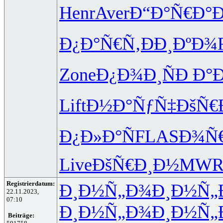
Henr
Aver
Ð“Ð°Ñ€Ð°
Ð
Ð¿Ð°Ñ€Ñ‚
ÐÐ¸ÐºÐ¾
Zone
Ð¿Ð¾Ð¸Ñ
Ð Ð°
Lift
Ð½Ð°ÑƒÑ‡
ÐšÑ€Ð
Ð¿Ð»Ð°Ñ
FLAS
Ð¾Ñ
Live
ÐšÑ€Ð¸Ð½
MWR
Registrierdatum:
Ð¸Ð½Ñ„Ð¾
Ð¸Ð½Ñ„
22.11.2023,
07:10
Ð¸Ð½Ñ„Ð¾
Ð¸Ð½Ñ„
Beiträge: