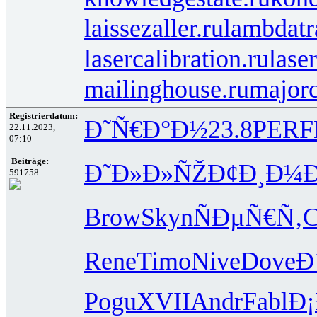
laissezaller.ru
lambdatr
lasercalibration.ru
lase
mailinghouse.ru
majorc
Registrierdatum:
Ð˜Ñ€Ð°Ð½
23.8
PERF
22.11.2023,
07:10
Beiträge:
Ð˜Ð»Ð»ÑŽ
Ð¢Ð¸Ð¼
591758
Brow
Skyn
ÑÐµÑ€Ñ‚
Rene
Timo
Nive
Dove
Ð
Pogu
XVII
Andr
Fabl
Ð¡