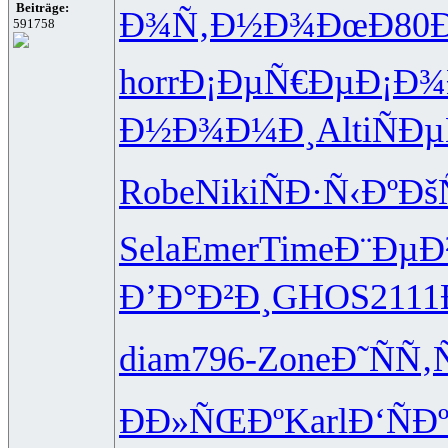
Beiträge:
Ð¾Ñ‚Ð½Ð¾
ÐœÐ80
591758
horr
Ð¡ÐµÑ€Ðµ
Ð¡Ð¾
Ð½Ð¾Ð¼Ð¸
Alti
ÑÐ
Robe
Niki
ÑÐ·Ñ‹Ðº
Ðš
Sela
Emer
Time
Ð¨ÐµÐ
Ð’Ð°Ð²Ð¸
GHOS
2111
diam
796-
Zone
Ð˜ÑÑ‚
Ð­Ð»ÑŒÐº
Karl
Ð‘ÑÐ