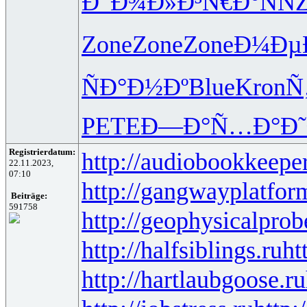
Ð”Ð¾Ð»Ð³
Ñ€Ð°ÑÑ
Zone
Zone
Zone
Ð¼Ðµ
ÑÐ°Ð½Ðº
Blue
Kron
Ñ
PETE
Ð—Ð°Ñ…Ð°
Ð
Registrierdatum:
http://audiobookkeeper
22.11.2023,
07:10
http://gangwayplatfor
Beiträge:
591758
http://geophysicalprob
http://halfsiblings.ru
ht
http://hartlaubgoose.ru