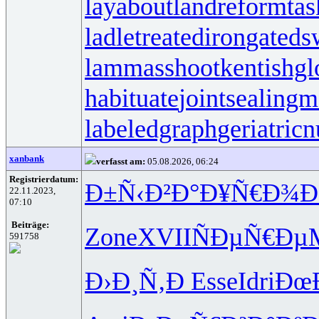
layabout
landreform
ta
ladletreatediron
gateds
lammasshoot
kentishgl
habituate
jointsealingm
labeledgraph
geriatricn
xanbank
verfasst am:
05.08.2026, 06:24
Registrierdatum:
Ð±Ñ‹Ð²Ð°
Ð¥Ñ€Ð¾
22.11.2023,
07:10
Beiträge:
Zone
XVII
ÑÐµÑ€Ðµ
591758
Ð›Ð¸Ñ‚Ð
Esse
Idri
Ðœ