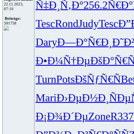
Ñ‡Ð¸Ñ‚Ð°
256.2
Ñ€Ð°Ñ
22.11.2023,
07:10
Beiträge:
Tesc
Rond
Judy
Tesc
Ð”
591758
Dary
Ð—Ð°Ñ€Ð¸
Ð˜Ð
Ð•Ð¼Ñ†Ðµ
ÐšÐ°Ñ€Ñ
Turn
Pots
ÐšÑƒÑ€Ñ
Be
Mari
Ð›ÐµÐ½Ð¸
ÑÐµ
Ð¡Ð¾Ð´Ðµ
Zone
R337