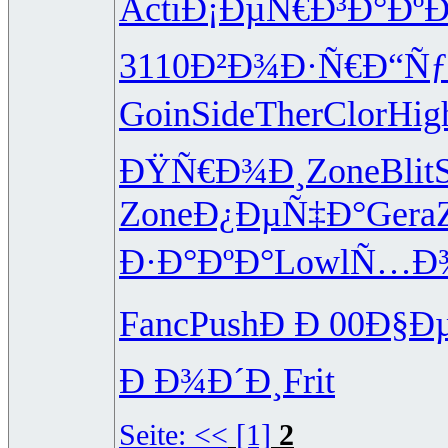
Acti
Ð¡ÐµÑ€Ð³
Ð°ÐºÐ
3110
Ð²Ð¾Ð·Ñ€
Ð“Ñƒ
Goin
Side
Ther
Clor
Hig
ÐŸÑ€Ð¾Ð¸
Zone
Blit
Zone
Ð¿ÐµÑ‡Ð°
Gera
Ð·Ð°ÐºÐ°
Lowl
Ñ…Ð
Fanc
Push
Ð Ð 00
Ð§Ð
Ð Ð¾Ð´Ð¸
Frit
Seite:
<<
[1]
2