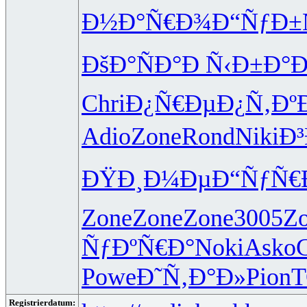
Ð½Ð°Ñ€Ð¾
Ð“ÑƒÐ±
ÐšÐ°ÑÐ°
Ð Ñ‹Ð±Ð°
Ð
Chri
Ð¿Ñ€ÐµÐ¿
Ñ‚Ðº
Adio
Zone
Rond
Niki
Ð³
ÐŸÐ¸Ð¼Ðµ
Ð“ÑƒÑ€
Zone
Zone
Zone
3005
Z
ÑƒÐºÑ€Ð°
Noki
Asko
Powe
Ð˜Ñ‚Ð°Ð»
Pion
Registrierdatum: