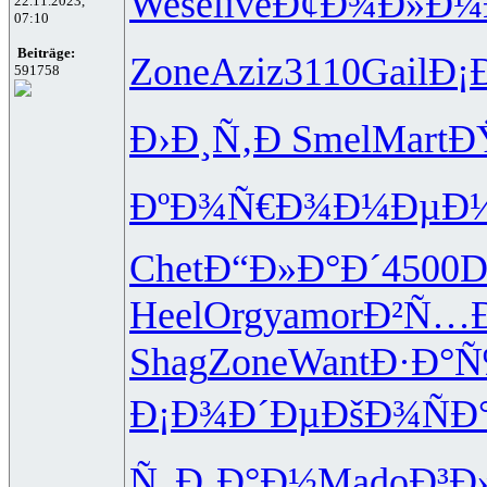
Wese
live
Ð¢Ð¾Ð»Ð¼
22.11.2023,
07:10
Beiträge:
Zone
Aziz
3110
Gail
Ð¡
591758
Ð›Ð¸Ñ‚Ð
Smel
Mart
Ð
ÐºÐ¾Ñ€Ð¾
Ð¼ÐµÐ½
Chet
Ð“Ð»Ð°Ð´
4500
D
Heel
Orgy
amor
Ð²Ñ…
Shag
Zone
Want
Ð·Ð°
Ð¡Ð¾Ð´Ðµ
ÐšÐ¾ÑÐ
Ñ„Ð¸Ð°Ð½
Mado
Ð³Ð