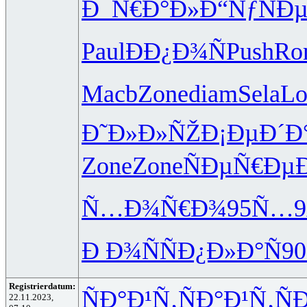
Ð¯Ñ€Ð°Ð»
Ð“ÑƒÑÐ
Paul
ÐÐ¿Ð¾Ñ
Push
Ro
Macb
Zone
diam
Sela
Lo
Ð˜Ð»Ð»ÑŽ
Ð¡ÐµÐ´Ð
Zone
Zone
ÑÐµÑ€Ðµ
Ñ…Ð¾Ñ€Ð¾
95Ñ…9
Ð Ð¾ÑÑ
Ð¿Ð»Ð°Ñ
90
Registrierdatum:
ÑÐ°Ð¹Ñ‚
ÑÐ°Ð¹Ñ‚
Ñ
22.11.2023,