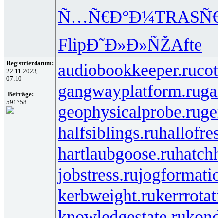
Ñ…Ñ€Ð°Ð¼
TRAS
Ñ
Flip
Ð˜Ð»Ð»ÑŽ
Afte
Registrierdatum:
audiobookkeeper.ru
cot
22.11.2023,
07:10
gangwayplatform.ru
ga
Beiträge:
591758
geophysicalprobe.ru
ge
halfsiblings.ru
hallofre
hartlaubgoose.ru
hatch
jobstress.ru
jogformati
kerbweight.ru
kerrrotat
knowledgestate.ru
kond