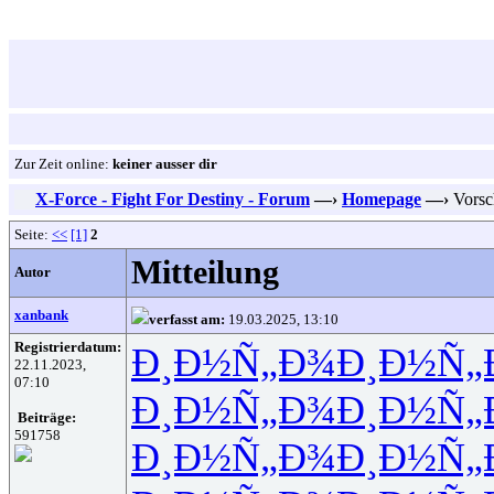
Zur Zeit online:
keiner ausser dir
X-Force - Fight For Destiny - Forum
—›
Homepage
—›
Vorsch
Seite:
<<
[1]
2
Mitteilung
Autor
xanbank
verfasst am:
19.03.2025, 13:10
Registrierdatum:
Ð¸Ð½Ñ„Ð¾
Ð¸Ð½Ñ„
22.11.2023,
07:10
Ð¸Ð½Ñ„Ð¾
Ð¸Ð½Ñ„
Beiträge:
591758
Ð¸Ð½Ñ„Ð¾
Ð¸Ð½Ñ„