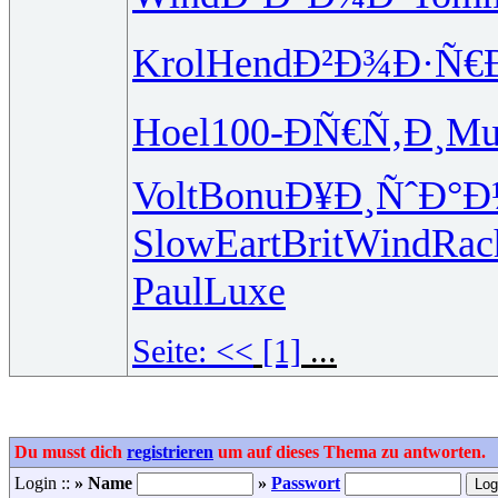
Krol
Hend
Ð²Ð¾Ð·Ñ€
Hoel
100-
ÐÑ€Ñ‚Ð¸
Mu
Volt
Bonu
Ð¥Ð¸ÑˆÐ°
Ð
Slow
Eart
Brit
Wind
Rac
Paul
Luxe
Seite:
<<
[1]
...
Du musst dich
registrieren
um auf dieses Thema zu antworten.
Login ::
» Name
»
Passwort