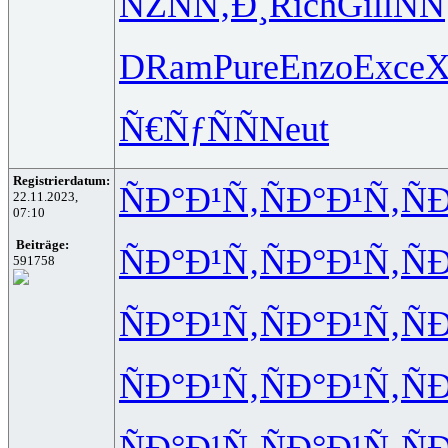
ÑŽÑÑ‚Ð¸
Rich
Gill
ÑÑ
DRam
Pure
Enzo
Exce
X
Ñ€ÑƒÑÑ
Neut
Registrierdatum:
ÑÐ°Ð¹Ñ‚
ÑÐ°Ð¹Ñ‚
Ñ
22.11.2023,
07:10
Beiträge:
ÑÐ°Ð¹Ñ‚
ÑÐ°Ð¹Ñ‚
Ñ
591758
ÑÐ°Ð¹Ñ‚
ÑÐ°Ð¹Ñ‚
Ñ
ÑÐ°Ð¹Ñ‚
ÑÐ°Ð¹Ñ‚
Ñ
ÑÐ°Ð¹Ñ‚
ÑÐ°Ð¹Ñ‚
Ñ