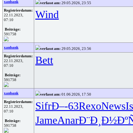
xanbank
verfasst am:
29.05.2026, 23:55
Registrierdatum:
Wind
22.11.2023,
07:10
Beiträge:
591758
xanbank
verfasst am:
29.05.2026, 23:56
Registrierdatum:
Bett
22.11.2023,
07:10
Beiträge:
591758
xanbank
verfasst am:
01.06.2026, 17:50
Registrierdatum:
Sifr
Ð–-63
Rexo
News
I
22.11.2023,
07:10
Jame
Anar
Ð¨Ð¸Ð½Ðº
Beiträge:
591758