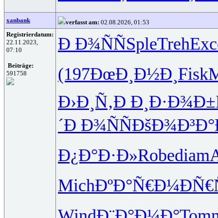
xanbank
verfasst am:
02.08.2026, 01:53
Registrierdatum:
Ð Ð¾ÑÑ
Sple
Treh
Exc
22.11.2023,
07:10
Beiträge:
(197
ÐœÐ¸Ð½Ð¸
Fisk
M
591758
Ð›Ð¸Ñ‚Ð
Ð¸Ð·Ð¾Ð±
´
Ð Ð¾ÑÑ
ÐšÐ¾Ð³Ð°
Ð¿Ð°Ð·Ð»
Robe
diam
Mich
ÐºÐ°Ñ€Ð¼
ÐÑ€
Wind
Ð¨Ð°Ð¼Ð°
Tom