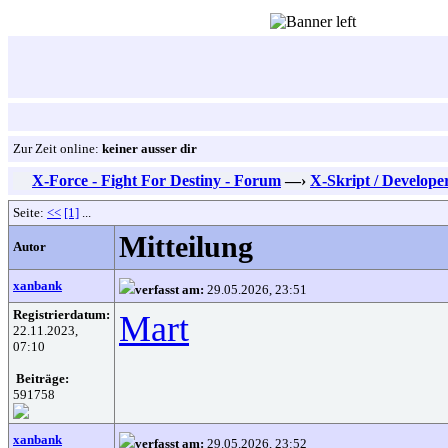
Zur Zeit online:
keiner ausser dir
X-Force - Fight For Destiny - Forum
—›
X-Skript / Develope
Seite:
<<
[1]
...
Mitteilung
Autor
xanbank
verfasst am:
29.05.2026, 23:51
Registrierdatum:
Mart
22.11.2023,
07:10
Beiträge:
591758
xanbank
verfasst am:
29.05.2026, 23:52