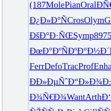
(187
Mole
Pian
Oral
ÐÑ
Ð¿Ð»Ð°Ñ
Cros
Olym
G
ÐšÐ°Ð·ÑŒ
Symp
897
ÐœÐ°ÐºÑ
ÐºÐ°Ð½Ð´
Ferr
Defo
Trac
Prof
Enh
ÐÐ»ÐµÑˆ
Ð“Ð»Ð¾Ð
Ð¾Ñ€Ð¾
Want
Arth
Ð