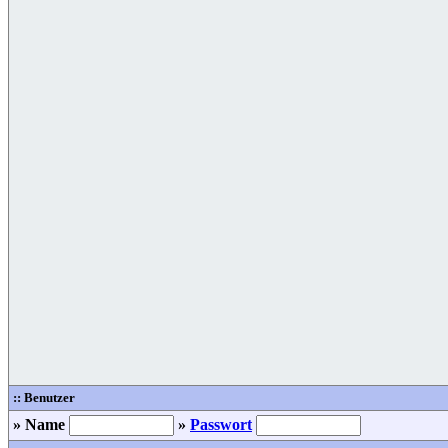
:: Benutzer
» Name
»
Passwort