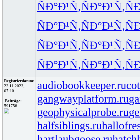
ÑÐ°Ð¹Ñ‚
ÑÐ°Ð¹Ñ‚
Ñ
ÑÐ°Ð¹Ñ‚
ÑÐ°Ð¹Ñ‚
Ñ
ÑÐ°Ð¹Ñ‚
ÑÐ°Ð¹Ñ‚
Ñ
ÑÐ°Ð¹Ñ‚
ÑÐ°Ð¹Ñ‚
Ñ
Registrierdatum:
audiobookkeeper.ru
cot
22.11.2023,
07:10
gangwayplatform.ru
ga
Beiträge:
591758
geophysicalprobe.ru
ge
halfsiblings.ru
hallofre
hartlaubgoose.ru
hatch