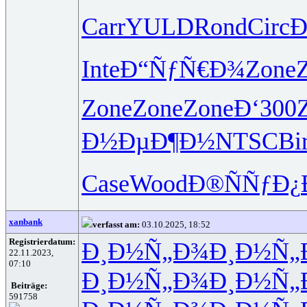
Carr
YULD
Rond
Circ
Ð
Inte
Ð“ÑƒÑ€Ð¾
Zone
Zone
Zone
Zone
Ð‘300
Ð½ÐµÐ¶Ð½
NTSC
Bi
Case
Wood
Ð®ÑÑƒÐ¿
xanbank
verfasst am:
03.10.2025, 18:52
Registrierdatum:
Ð¸Ð½Ñ„Ð¾
Ð¸Ð½Ñ„
22.11.2023,
07:10
Ð¸Ð½Ñ„Ð¾
Ð¸Ð½Ñ„
Beiträge:
591758