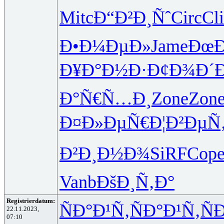
Mitc
Ð“Ð²Ð¸Ñˆ
Circ
Cl
Ð•Ð¼ÐµÐ»
Jame
ÐœÐ
Ð¥Ð°Ð½Ð·
Ð¢Ð¾Ð´
Ð°Ñ€Ñ…Ð¸
Zone
Zon
Ð¤Ð»ÐµÑ€
Ð¦Ð²ÐµÑ
Ð²Ð¸Ð½Ð¾
SiRF
Cop
Vanb
ÐšÐ¸Ñ‚Ð°
Registrierdatum:
ÑÐ°Ð¹Ñ‚
ÑÐ°Ð¹Ñ‚
Ñ
22.11.2023,
07:10