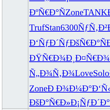
ÐºÑ€Ð°Ñ
Zone
TANK
Truf
Stan
6300
ÑƒÑ‚Ð²
Ð‘ÑƒÐ´Ñƒ
ÐšÑ€Ð°Ñ
ÐŸÑ€Ð¾Ð¸
Ð¤Ñ€Ð¾
Ñ„Ð¾Ñ‚Ð¾
Love
Solo
Zone
Ð Ð¾Ð¼Ð°
Ð‘Ñ
ÐšÐ°Ñ€Ð»
Ð¡ÑƒÐ´Ð°