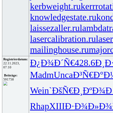
kerbweight.ru
kerrrotat
knowledgestate.ru
kond
laissezaller.ru
lambdatr
lasercalibration.ru
lase
mailinghouse.ru
majorc
Registrierdatum:
Ð¿Ð¾Ð´Ñ€
428.6
Ð¸Ð
22.11.2023,
07:10
Madm
Unca
Ð³Ñ€Ð°Ð
Beiträge:
591758
Wein
`ÐšÑ€Ð¸
ÐºÐ¾Ð
Rhap
XIII
Ð·Ð¾Ð»Ð¾