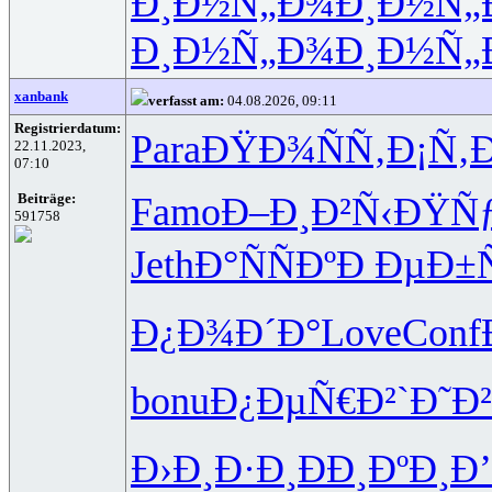
Ð¸Ð½Ñ„Ð¾
Ð¸Ð½Ñ„
Ð¸Ð½Ñ„Ð¾
Ð¸Ð½Ñ„
xanbank
verfasst am:
04.08.2026, 09:11
Registrierdatum:
Para
ÐŸÐ¾ÑÑ‚
Ð¡Ñ‚
22.11.2023,
07:10
Famo
Ð–Ð¸Ð²Ñ‹
ÐŸÑƒ
Beiträge:
591758
Jeth
Ð°ÑÑÐº
Ð ÐµÐ±
Ð¿Ð¾Ð´Ð°
Love
Conf
bonu
Ð¿ÐµÑ€Ð²
`Ð˜Ð
Ð›Ð¸Ð·Ð¸
ÐÐ¸ÐºÐ¸
Ð