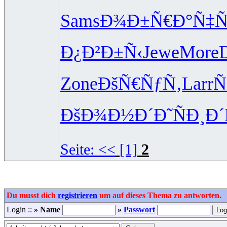
Sams
Ð¾Ð±Ñ€Ð°
Ñ‡
Ð¿Ð²Ð±Ñ‹
Jewe
More
D
Zone
ÐšÑ€ÑƒÑ‚
Larr
Ñ
ÐšÐ¾Ð½Ð´
Ð˜ÑÐ¸Ð´
Seite:
<<
[1]
2
Du musst dich
registrieren
um auf dieses Thema zu antworten.
Login ::
» Name
»
Passwort