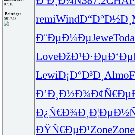
Ð Ð¸Ð¼Ñ
387.2
CHAP
07:10
Beiträge:
remi
Wind
Ð“Ð°Ð½Ð¸
591758
Ð¨ÐµÐ¼Ðµ
Jewe
Toda
Love
ÐžÐ¹Ð·Ðµ
Ð‘ÐµÑ
Lewi
Ð¡Ð°Ð³Ð¸
Almo
F
Ð’Ð¸Ð½Ð¾
Ð¢Ñ€Ðµ
Ð¿Ñ€Ð¾Ð¸
Ð¦ÐµÐ½Ñ
ÐŸÑ€ÐµÐ¹
Zone
Zone