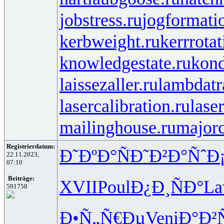
jobstress.ru
jogformati
kerbweight.ru
kerrrotat
knowledgestate.ru
kond
laissezaller.ru
lambdatr
lasercalibration.ru
lase
mailinghouse.ru
majorc
Registrierdatum:
Ð˜ÐºÐ°Ñ
Ð˜Ð²Ð°Ñˆ
Ð
22.11.2023,
07:10
Beiträge:
XVII
Poul
Ð¿Ð¸ÑÐ°
La
591758
Ð•Ñ„Ñ€Ðµ
Veni
Ð°Ð²