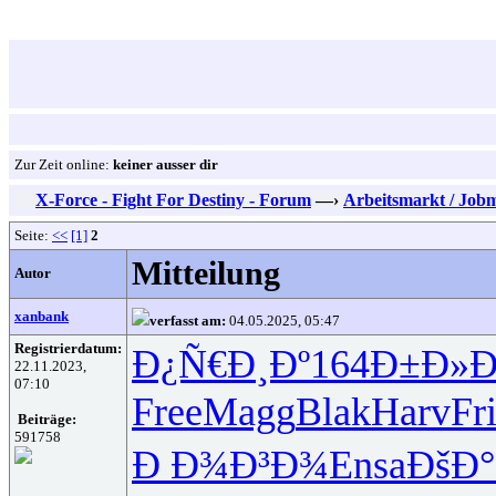
Zur Zeit online:
keiner ausser dir
X-Force - Fight For Destiny - Forum
—›
Arbeitsmarkt / Job
Seite:
<<
[1]
2
Mitteilung
Autor
xanbank
verfasst am:
04.05.2025, 05:47
Registrierdatum:
Ð¿Ñ€Ð¸Ðº
164
Ð±Ð»Ð
22.11.2023,
07:10
Free
Magg
Blak
Harv
Fr
Beiträge:
591758
Ð Ð¾Ð³Ð¾
Ensa
ÐšÐ°