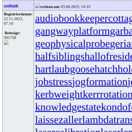
xanbank
verfasst am:
03.06.2025, 14:35
Registrierdatum:
audiobookkeeper
cotta
22.11.2023,
07:10
gangwayplatform
garb
Beiträge:
591758
geophysicalprobe
geria
halfsiblings
hallofresi
hartlaubgoose
hatchho
jobstress
jogformation
j
kerbweight
kerrrotatio
knowledgestate
kondof
laissezaller
lambdatrans