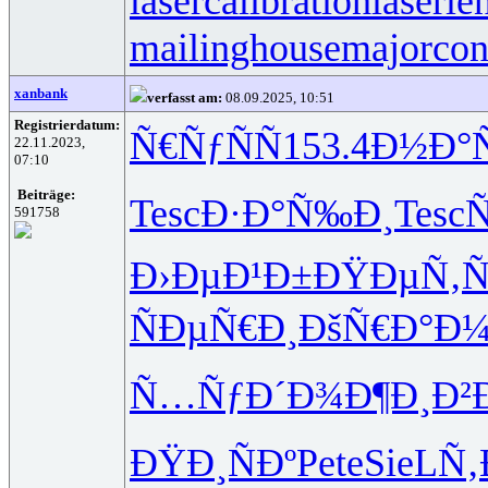
lasercalibration
laserle
mailinghouse
majorcon
xanbank
verfasst am:
08.09.2025, 10:51
Registrierdatum:
Ñ€ÑƒÑÑ
153.4
Ð½Ð°Ñ
22.11.2023,
07:10
Beiträge:
Tesc
Ð·Ð°Ñ‰Ð¸
Tesc
Ñ
591758
Ð›ÐµÐ¹Ð±
ÐŸÐµÑ‚Ñ
ÑÐµÑ€Ð¸
ÐšÑ€Ð°Ð
Ñ…ÑƒÐ´Ð¾
Ð¶Ð¸Ð²
ÐŸÐ¸ÑÐº
Pete
SieL
Ñ‚