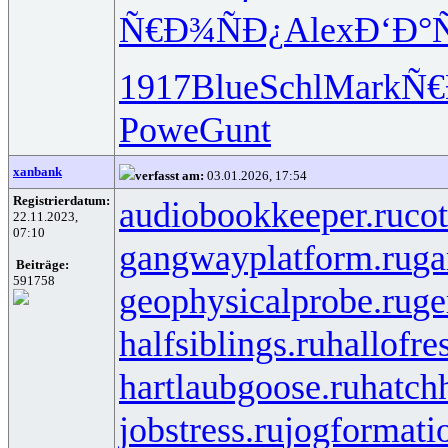
Ñ€Ð¾ÑÐ¿
Alex
Ð‘Ð°
1917
Blue
Schl
Mark
Ñ€
Powe
Gunt
xanbank
verfasst am:
03.01.2026, 17:54
Registrierdatum:
audiobookkeeper.ru
cot
22.11.2023,
07:10
gangwayplatform.ru
ga
Beiträge:
591758
geophysicalprobe.ru
ge
halfsiblings.ru
hallofre
hartlaubgoose.ru
hatch
jobstress.ru
jogformati