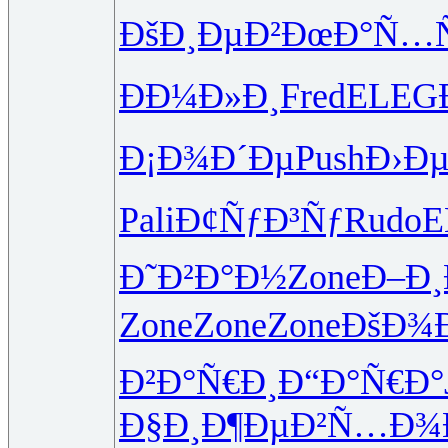
ÐšÐ¸ÐµÐ²
ÐœÐ°Ñ…
ÐÐ¼Ð»Ð¸
Fred
ELEG
Ð¡Ð¾Ð´Ðµ
Push
Ð›Ð
Pali
Ð¢ÑƒÐ³Ñƒ
Rudo
E
Ð˜Ð²Ð°Ð½
Zone
Ð–Ð¸
Zone
Zone
Zone
ÐšÐ¾Ð
Ð²Ð°Ñ€Ð¸
Ð“Ð°Ñ€Ð°
Ð§Ð¸Ð¶Ðµ
Ð²Ñ…Ð¾