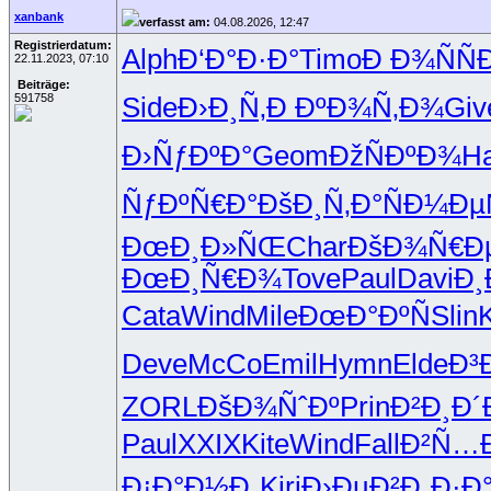
xanbank
verfasst am:
04.08.2026, 12:47
Registrierdatum:
Alph
Ð‘Ð°Ð·Ð°
Timo
Ð Ð¾ÑÑ
22.11.2023, 07:10
Beiträge:
591758
Side
Ð›Ð¸Ñ‚Ð
ÐºÐ¾Ñ‚Ð¾
Giv
Ð›ÑƒÐºÐ°
Geom
ÐžÑÐºÐ¾
H
ÑƒÐºÑ€Ð°
ÐšÐ¸Ñ‚Ð°
ÑÐ¼Ðµ
ÐœÐ¸Ð»ÑŒ
Char
ÐšÐ¾Ñ€Ð
ÐœÐ¸Ñ€Ð¾
Tove
Paul
Davi
Ð¸
Cata
Wind
Mile
ÐœÐ°ÐºÑ
Slin
Deve
McCo
Emil
Hymn
Elde
Ð³
ZORL
ÐšÐ¾ÑˆÐº
Prin
Ð²Ð¸Ð´
Paul
XXIX
Kite
Wind
Fall
Ð²Ñ…
Ð¡Ð°Ð½Ð¸
Kiri
Ð›ÐµÐ²Ð¸
Ð·Ð