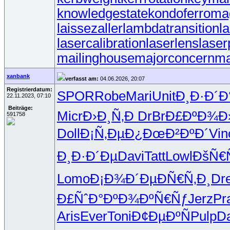
knowledgestate
kondoferroma
laissezaller
lambdatransition
l
lasercalibration
laserlens
laser
mailinghouse
majorconcern
ma
xanbank
verfasst am:
04.06.2026, 20:07
Registrierdatum:
SPOR
Robe
Mari
Unit
Ð¸Ð·Ð´Ð
22.11.2023, 07:10
Beiträge:
Micr
Ð›Ð¸Ñ‚Ð
DrBr
Ð£ÐºÐ¾Ð
591758
Doll
Ð¡Ñ‚ÐµÐ¿
ÐœÐ²ÐºÐ´
Vin
Ð¸Ð·Ð´Ðµ
Davi
Tatt
Lowl
ÐšÑ€
Lomo
Ð¡Ð¾Ð´Ðµ
ÐÑ€Ñ‚Ð¸
Dr
Ð£ÑˆÐ°Ðº
Ð¾ÐºÑ€Ñƒ
Jerz
Pr
Aris
Ever
Toni
Ð¢ÐµÐºÑ
Pulp
Da