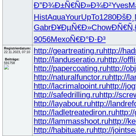
Ð”Ð¾Ð±Ñ€
ÑÐ»Ð¾Ð²
Yves
M
Hist
Aqua
Your
UpTo
1280
ÐšÐ¸
Gabr
Ð¥ÐµÑ€Ð»
Chow
ÐÑ€Ñ‚
9056
Mexo
Ñ€Ð°Ð·Ð³
Registrierdatum:
http://geartreating.ru
http://had
22.11.2023, 07:10
http://landuseratio.ru
http://of
Beiträge:
591758
http://papercoating.ru
http://o
http://naturalfunctor.ru
http://
http://lacrimalpoint.ru
http://jo
http://safedrilling.ru
http://scre
http://layabout.ru
http://landre
http://ladletreatediron.ru
http:
http://lammasshoot.ru
http://k
http://habituate.ru
http://joints