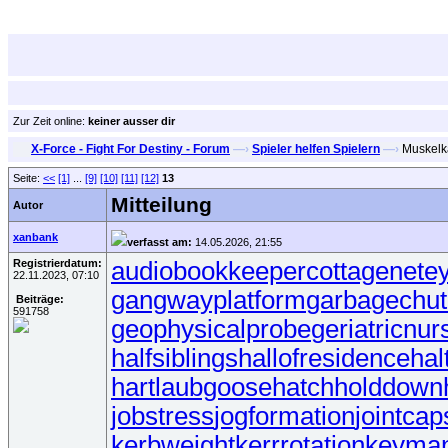
Zur Zeit online:
keiner ausser dir
X-Force - Fight For Destiny - Forum
—›
Spieler helfen Spielern
—›
Muskelka
Seite:
<<
[1]
...
[9]
[10]
[11]
[12]
13
Mitteilung
Autor
xanbank
verfasst am:
14.05.2026, 21:55
Registrierdatum:
audiobookkeeper
cottagenet
ey
22.11.2023, 07:10
gangwayplatform
garbagechu
Beiträge:
591758
geophysicalprobe
geriatricnur
halfsiblings
hallofresidence
hal
hartlaubgoose
hatchholddown
jobstress
jogformation
jointcap
kerbweight
kerrrotation
keyma