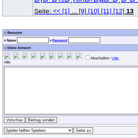
Seite:
<<
[1]
...
[9]
[10]
[11]
[12]
13
:: Benutzer
» Name
»
Passwort
:: Deine Antwort
Abschalten
*
Hilfe
Hilfe