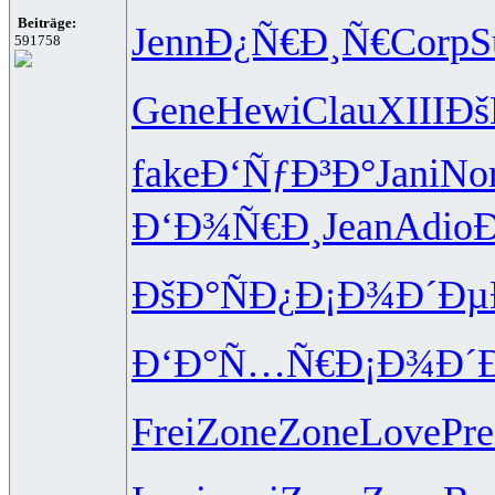
Beiträge:
Jenn
Ð¿Ñ€Ð¸Ñ€
Corp
591758
Gene
Hewi
Clau
XIII
Ðš
fake
Ð‘ÑƒÐ³Ð°
Jani
Nor
Ð‘Ð¾Ñ€Ð¸
Jean
Adio
ÐšÐ°ÑÐ¿
Ð¡Ð¾Ð´Ðµ
Ð‘Ð°Ñ…Ñ€
Ð¡Ð¾Ð´
Frei
Zone
Zone
Love
Pre