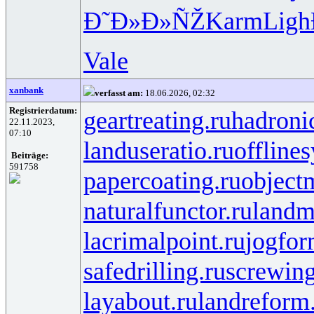
Ð˜Ð»Ð»ÑŽ
Karm
Ligh
Vale
xanbank
verfasst am:
18.06.2026, 02:32
Registrierdatum:
geartreating.ru
hadronic
22.11.2023,
07:10
landuseratio.ru
offline
Beiträge:
591758
papercoating.ru
object
naturalfunctor.ru
landm
lacrimalpoint.ru
jogfor
safedrilling.ru
screwing
layabout.ru
landreform