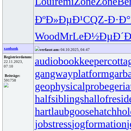
Loui
remi
Zone
Zone
Ber
ÐºÐ»ÐµÐ¹
CQZ-
Ð·Ð°
Wood
MrLe
Ð½ÐµÐ´Ð
xanbank
verfasst am:
04.10.2025, 04:47
Registrierdatum:
audiobookkeeper
cotta
22.11.2023,
07:10
gangwayplatform
garb
Beiträge:
591758
geophysicalprobe
geria
halfsiblings
hallofresi
hartlaubgoose
hatchho
jobstress
jogformation
j