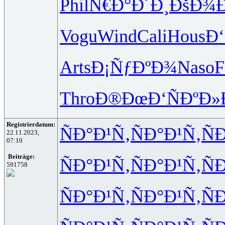
Phil
Ñ€Ð°Ð´Ð¸
ÐšÐ¾
Vogu
Wind
Cali
Hous
Ð
Arts
Ð¡ÑƒÐºÐ¾
Naso
F
Thro
Ð®ÐœÐ‘Ñ
ÐºÐ»
Registrierdatum:
ÑÐ°Ð¹Ñ‚
ÑÐ°Ð¹Ñ‚
Ñ
22.11.2023,
07:10
Beiträge:
ÑÐ°Ð¹Ñ‚
ÑÐ°Ð¹Ñ‚
Ñ
591758
ÑÐ°Ð¹Ñ‚
ÑÐ°Ð¹Ñ‚
Ñ