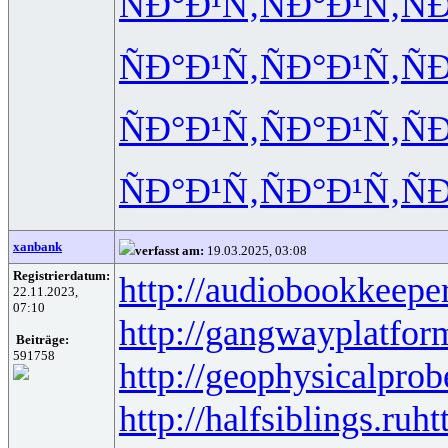
ÑÐ°Ð¹Ñ‚
ÑÐ°Ð¹Ñ‚
Ñ
ÑÐ°Ð¹Ñ‚
ÑÐ°Ð¹Ñ‚
Ñ
ÑÐ°Ð¹Ñ‚
ÑÐ°Ð¹Ñ‚
Ñ
ÑÐ°Ð¹Ñ‚
ÑÐ°Ð¹Ñ‚
Ñ
xanbank
verfasst am:
19.03.2025, 03:08
Registrierdatum:
http://audiobookkeeper
22.11.2023,
07:10
http://gangwayplatfor
Beiträge:
591758
http://geophysicalprob
http://halfsiblings.ru
ht