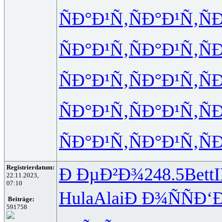
ÑÐ°Ð¹Ñ‚
ÑÐ°Ð¹Ñ‚
Ñ
ÑÐ°Ð¹Ñ‚
ÑÐ°Ð¹Ñ‚
Ñ
ÑÐ°Ð¹Ñ‚
ÑÐ°Ð¹Ñ‚
Ñ
ÑÐ°Ð¹Ñ‚
ÑÐ°Ð¹Ñ‚
Ñ
ÑÐ°Ð¹Ñ‚
ÑÐ°Ð¹Ñ‚
Ñ
Registrierdatum:
Ð ÐµÐ²Ð¾
248.5
Bett
22.11.2023,
07:10
Hula
Alai
Ð Ð¾ÑÑ
Ð‘
Beiträge:
591758