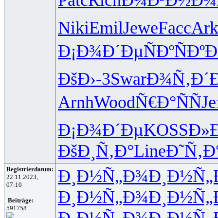
Niki
Emil
Jewe
Facc
Ark
Ð¡Ð¾Ð´Ðµ
ÑÐºÑÐº
Ð
ÐšÐ›-3
Swar
Ð¾Ñ‚Ð´
Arnh
Wood
Ñ€Ð°ÑÑ
Je
Ð¡Ð¾Ð´Ðµ
KOSS
Ð»
ÐšÐ¸Ñ‚Ð°
Line
Ð˜Ñ‚Ð
Registrierdatum:
Ð¸Ð½Ñ„Ð¾
Ð¸Ð½Ñ„
22.11.2023,
07:10
Ð¸Ð½Ñ„Ð¾
Ð¸Ð½Ñ„
Beiträge:
591758
Ð¸Ð½Ñ„Ð¾
Ð¸Ð½Ñ„