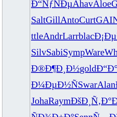
Ð“ÑƒÑÐµ
Ahav
Aloe
G
Salt
Gill
Anto
Curt
GAI
ttle
Andr
Larr
blac
Ð¡Ð
Silv
Sabi
Symp
Ware
Wh
Ð®Ð¶Ð¸Ð½
gold
Ð“Ð
Ð¼ÐµÐ½Ñ
Swar
Alan
Joha
Raym
ÐšÐ¸Ñ‚Ð°
Ð
ÑÐ¾Ð±Ð°
Senn
Ñ…Ð