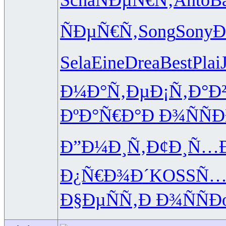
ÑÐµÑ€Ñ‚
Song
Sony
Ð
Sela
Eine
Drea
Best
Plai
Ð¼Ð°Ñ‚Ðµ
Ð¡Ñ‚Ð°Ð
ÐºÐ°Ñ€Ð°
Ð Ð¾ÑÑ
Ð
Ð”Ð¼Ð¸Ñ‚
Ð¢Ð¸Ñ…
Ð¿Ñ€Ð¾Ð´
KOSS
Ñ…
Ð§ÐµÑÑ‚
Ð Ð¾ÑÑ
Ð