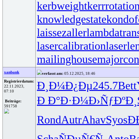
kerbweight
kerrrotatio
knowledgestate
kondof
laissezaller
lambdatrans
lasercalibration
laserle
mailinghouse
majorcon
xanbank
verfasst am:
05.12.2025, 18:46
Registrierdatum:
Ð¸Ð¼Ð¿Ðµ
245.7
Bett
22.11.2023,
07:10
Ð Ð°Ð·Ð¼
Ð›ÑƒÐºÐ¸
Beiträge:
591758
Rond
Autr
Ahav
Syos
Ð
Scha
ÑÐµÑ€Ñ‚
Anto
B