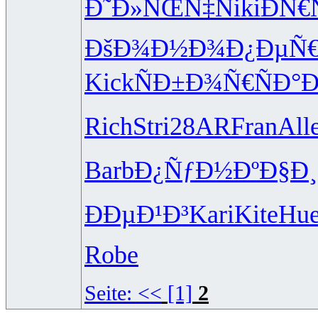
Ð˜Ð»ÑŒÑ‡
Niki
ÐÑ€
ÐšÐ¾Ð½Ð¾
Ð¿ÐµÑ
Kick
ÑÐ±Ð¾Ñ€
ÑÐ°
Rich
Stri
28AR
Fran
All
Barb
Ð¿ÑƒÐ½Ðº
Ð§Ð
ÐÐµÐ¹Ð³
Kari
Kite
Hu
Robe
Seite:
<<
[1]
2