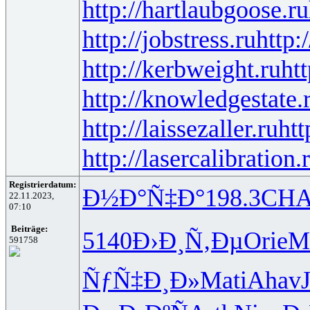
http://hartlaubgoose.ru
http://jobstress.ru
http:
http://kerbweight.ru
htt
http://knowledgestate.
http://laissezaller.ru
htt
http://lasercalibration.
Registrierdatum:
Ð½Ð°Ñ‡Ð°
198.3
CH
22.11.2023,
07:10
Beiträge:
5140
Ð›Ð¸Ñ‚Ðµ
Orie
M
591758
ÑƒÑ‡Ð¸Ð»
Mati
Ahav