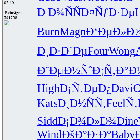
07:10
Ð Ð¾ÑÑ
Ð¤ÑƒÐ·Ðµ
Beiträge:
591758
Burn
Magn
Ð‘ÐµÐ»Ð
Ð¸Ð·Ð´Ðµ
Four
Wong
Ð¨ÐµÐ½Ñˆ
Ð¡Ñ‚Ð°Ð
High
Ð¡Ñ‚ÐµÐ¿
Davi
C
Kats
Ð¸Ð½ÑÑ‚
Feel
Ñ‚
Sidd
Ð¡Ð¾Ð»Ð¾
Dine
Wind
ÐšÐ°Ð·Ð°
Baby