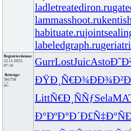
ladletreatediron.ru
gate
lammasshoot.ru
kentis
habituate.ru
jointsealin
labeledgraph.ru
geriatr
Registrierdatum:
Gurr
Lost
Juic
Asto
Ð˜Ð
22.11.2023,
07:10
Beiträge:
ÐŸÐ¸Ñ€Ð¾
ÐÐ¾Ð²Ð
591758
Litt
Ñ€Ð¸ÑÑƒ
Sela
MA
Ð°ÐºÐ°Ð´
Ð£Ñ‡Ð°Ñ