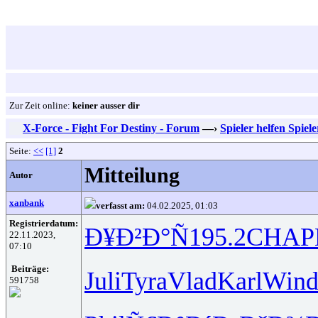
Zur Zeit online:
keiner ausser dir
X-Force - Fight For Destiny - Forum
—›
Spieler helfen Spiel
Seite:
<<
[1]
2
Mitteilung
Autor
xanbank
verfasst am:
04.02.2025, 01:03
Registrierdatum:
Ð¥Ð²Ð°Ñ
195.2
CHAP
22.11.2023,
07:10
Beiträge:
Juli
Tyra
Vlad
Karl
Win
591758