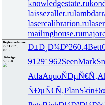
knowledgestate.ru
kond
laissezaller.ru
lambdatr
lasercalibration.ru
lase
mailinghouse.ru
majorc
Registrierdatum:
Ð±Ð¸Ð¾Ð³
260.4
Bett
22.11.2023,
07:10
Beiträge:
9129
1962
Seen
Mark
Sm
591758
Atla
Aquo
ÑÐµÑ€Ñ‚
A
ÑÐµÑ€Ñ‚
Plan
Skin
Ðœ
Patc
Rich
Ð¼Ð³Ð½Ð¾