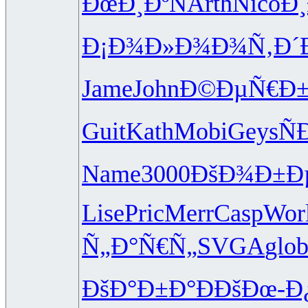
ÐœÐ¸ÐºÑ
Arth
Nico
Ð
Ð¡Ð¾Ð»Ð¾
Ð¾Ñ‚Ð´
Jame
John
Ð©ÐµÑ€Ð
Guit
Kath
Mobi
Geys
Ñ
Name
3000
ÐšÐ¾Ð±Ð
Lise
Pric
Merr
Casp
Wor
Ñ„Ð°Ñ€Ñ„
SVGA
glo
ÐšÐ°Ð±Ð°
ÐÐšÐœ-
Ð