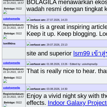
Registrierdatum:
BOLAGILA menawarkan ekosis
22.10.2022, 16:57
wadah resmi dengan tingkat k
Beiträge:
5522
uskehqmw0p
verfasst am:
27.07.2026, 14:23
Registrierdatum:
This is a great inspiring arti
22.10.2022, 16:57
Keep it up. Keep blogging. Lo
Beiträge:
5522
lsm99dna
verfasst am:
29.07.2026, 23:13
site and superior
lsm99 เข้าสู
uskehqmw0p
verfasst am:
01.08.2026, 13:26
·
Edited by: uskehqmw0p
Registrierdatum:
That is really nice to hear. t
22.10.2022, 16:57
Beiträge:
5522
uskehqmw0p
verfasst am:
03.08.2026, 14:30
Registrierdatum:
Enjoy a vivid night sky with t
22.10.2022, 16:57
effects.
Indoor Galaxy Project
Beiträge:
5522