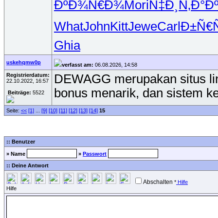
ÐºÐ¾Ñ€Ð¾
Mori
Ñ‡Ð¸Ñ‚Ð°
Ð
What
John
Kitt
Jewe
Carl
Ð±Ñ€
Ghia
uskehqmw0p
verfasst am:
06.08.2026, 14:58
Registrierdatum:
DEWAGG merupakan situs link 
22.10.2022, 16:57
bonus menarik, dan sistem k
Beiträge:
5522
Seite:
<<
[1]
...
[9]
[10]
[11]
[12]
[13]
[14]
15
:: Benutzer
» Name
»
Passwort
:: Deine Antwort
Abschalten
*
Hilfe
Hilfe