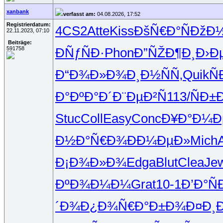
xanbank
verfasst am:
04.08.2026, 17:52
Registrierdatum:
4CS2
Atte
Kiss
ÐšÑ€Ð°Ñ
ÐžÐ½
22.11.2023, 07:10
Beiträge:
591758
ÐÑƒÑÐ·
Phon
Ð”ÑŽÐ¶Ð¸
Ð›Ð
Ð“Ð¾Ð»Ð¾
Ð¸Ð½ÑÑ‚
Quik
Ñ
Ð°ÐºÐ°Ð´
Ð¨ÐµÐ²Ñ
113/
ÑÐ±
Stuc
Coll
Easy
Conc
Ð¥Ð°Ð¼Ð
Ð½Ð°Ñ€Ð¾
ÐÐ¼ÐµÐ»
Mich
Ð¡Ð¾Ð»Ð¾
Edga
Blut
Clea
Je
ÐºÐ¾Ð¼Ð¼
Grat
10-1
Ð’Ð°Ñ
´Ð¾Ð¿Ð¾
Ñ€Ð°Ð±Ð¾
Ð¤Ð¸