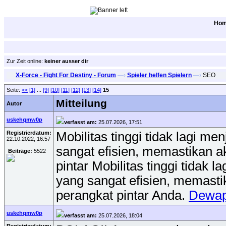
Ho
Zur Zeit online:
keiner ausser dir
X-Force - Fight For Destiny - Forum
—›
Spieler helfen Spielern
—›
SEO
Seite:
<<
[1]
...
[9]
[10]
[11]
[12]
[13]
[14]
15
Mitteilung
Autor
uskehqmw0p
verfasst am:
25.07.2026, 17:51
Registrierdatum:
Mobilitas tinggi tidak lagi 
22.10.2022, 16:57
sangat efisien, memastikan ak
Beiträge:
5522
pintar Mobilitas tinggi tida
yang sangat efisien, memastik
perangkat pintar Anda.
Dewap
uskehqmw0p
verfasst am:
25.07.2026, 18:04