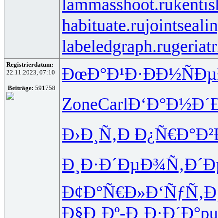
lammasshoot.ru
kentis
habituate.ru
jointseali
labeledgraph.ru
geriat
Registrierdatum:
ÐœÐ°Ð¹Ð·
ÐÐ½ÑÐµ
22.11.2023, 07:10
Beiträge:
591758
Zone
Carl
Ð‘Ð°Ð½Ð´
Ð›Ð¸Ñ‚Ð
Ð¿Ñ€Ð°Ð²
Ð¸Ð·Ð´Ðµ
Ð¾Ñ‚Ð´Ð
Ð¢Ð°Ñ€Ð»
Ð‘ÑƒÑ‚Ð
Ð§Ð¸Ðº-
Ð¸Ð·Ð´Ð°
pu