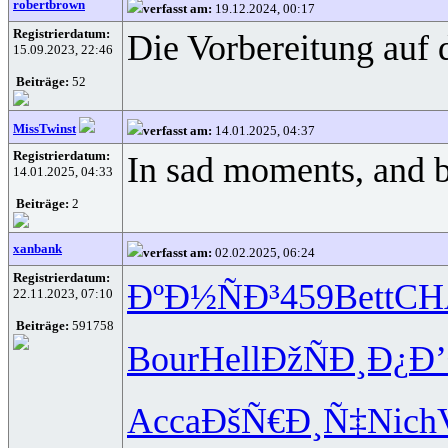
robertbrown
verfasst am:
19.12.2024, 00:17
Registrierdatum:
Die Vorbereitung auf
15.09.2023, 22:46
Beiträge:
52
MissTwinst
verfasst am:
14.01.2025, 04:37
Registrierdatum:
In sad moments, and b
14.01.2025, 04:33
Beiträge:
2
xanbank
verfasst am:
02.02.2025, 06:24
Registrierdatum:
ÐºÐ½ÑÐ³
459
Bett
CH
22.11.2023, 07:10
Beiträge:
591758
Bour
Hell
ÐžÑÐ¸Ð¿
Ð
Acca
ÐšÑ€Ð¸Ñ‡
Nich