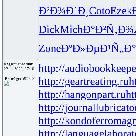
Ð²Ð¾Ð´Ð¸
Coto
Ezek
Dick
Mich
Ð°Ð²Ñ‚Ð¾
Zone
ÐºÐ»ÐµÐ¹
Ñ„Ð
Registrierdatum:
http://audiobookkeepe
22.11.2023, 07:10
http://geartreating.ru
h
Beiträge:
591758
http://hangonpart.ru
ht
http://journallubricato
http://kondoferromagn
http://languagelaborat