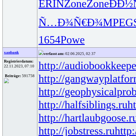
ERIN
Zone
Zone
ÐÐ½
Ñ…Ð¾Ñ€Ð¾
MPEG
1654
Powe
xanbank
verfasst am:
02.06.2025, 02:37
Registrierdatum:
http://audiobookkeepe
22.11.2023, 07:10
http://gangwayplatfor
Beiträge:
591758
http://geophysicalprob
http://halfsiblings.ru
ht
http://hartlaubgoose.r
http://jobstress.ru
http