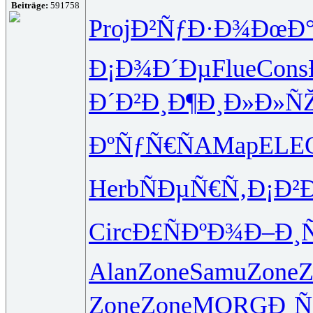
Beiträge:
591758
Proj
Ð²ÑƒÐ·Ð¾
ÐœÐ°
Ð¡Ð¾Ð´Ðµ
Flue
Cons
Ð´Ð²Ð¸Ð¶
Ð¸Ð»Ð»Ñ
ÐºÑƒÑ€Ñ
AMap
ELE
Herb
ÑÐµÑ€Ñ‚
Ð¡Ð²
Circ
Ð£ÑÐºÐ¾
Ð–Ð¸
Alan
Zone
Samu
Zone
Z
Zone
Zone
MORG
Ð¸Ñ