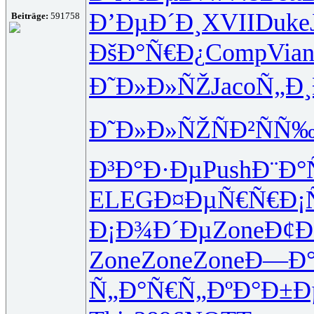
Ð’ÐµÐ´Ð¸
XVII
Duke
Beiträge:
591758
ÐšÐ°Ñ€Ð¿
Comp
Via
Ð˜Ð»Ð»ÑŽ
Jaco
Ñ„Ð
Ð˜Ð»Ð»ÑŽ
ÑÐ²ÑÑ
Ð³Ð°Ð·Ðµ
Push
Ð¨Ð°
ELEG
Ð¤ÐµÑ€Ñ€
Ð¡
Ð¡Ð¾Ð´Ðµ
Zone
Ð¢Ð
Zone
Zone
Zone
Ð—Ð
Ñ„Ð°Ñ€Ñ„
ÐºÐ°Ð±Ð