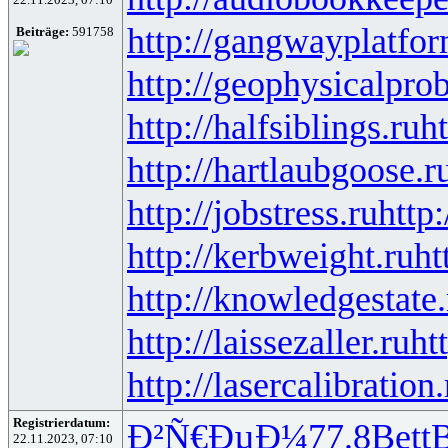
http://gangwayplatfor
Beiträge:
591758
http://geophysicalprob
http://halfsiblings.ru
ht
http://hartlaubgoose.r
http://jobstress.ru
http
http://kerbweight.ru
ht
http://knowledgestate.
http://laissezaller.ru
ht
http://lasercalibration.
Registrierdatum:
Ð²Ñ€ÐµÐ¼
77.8
Bett
B
22.11.2023, 07:10