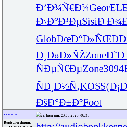
Ð’Ð¾Ñ€Ð¾
Geor
EL
Ð›Ð°Ð³Ðµ
Sisi
Ð Ð¾
Glob
ÐœÐ°Ð»ÑŒ
Ð
Ð¸Ð»Ð»ÑŽ
Zone
Ð˜Ð
ÑÐµÑ€Ðµ
Zone
3094
ÑÐ¸Ð½Ñ‚
KOSS
(Ð¡Ð
ÐšÐ°Ð±Ð°
Foot
xanbank
verfasst am:
23.03.2026, 06:31
Registrierdatum:
http://audiobookkeepe
22.11.2023, 07:10