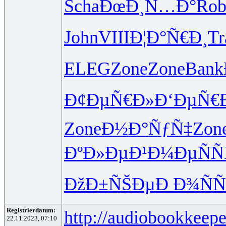
Scha
ÐœÐ¸Ñ…Ð°
Rob
John
VIII
Ð¦Ð°Ñ€Ð¸
Tr
ELEG
Zone
Zone
Bank
Ð¢ÐµÑ€Ð»
Ð‘ÐµÑ€
Zone
Ð½Ð°ÑƒÑ‡
Zon
ÐºÐ»ÐµÐ¹
Ð¼ÐµÑÑ
ÐžÐ±ÑŠÐµ
Ð Ð¾ÑÑ
Registrierdatum:
http://audiobookkeepe
22.11.2023, 07:10