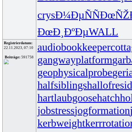
crys
Ð¼ÐµÑÑ
ÐœÑŽ
ÐœÐ¸ÐºÐµ
WALL
Registrierdatum:
audiobookkeeper
cott
22.11.2023, 07:10
gangwayplatform
garb
Beiträge:
591758
geophysicalprobe
geri
halfsiblings
hallofresi
hartlaubgoose
hatchh
jobstress
jogformation
kerbweight
kerrrotatio