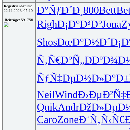
Registrierdatum:
Ð°ÑƒÐ´Ð¸
800
Bett
Bet
22.11.2023, 07:10
Beiträge:
591758
Righ
Ð¡Ð°Ð³Ð°
Jona
Zy
Shos
ÐœÐ°Ð½Ð´
Ð¡Ð
Ñ‚Ñ€Ð°Ñ„
Ð­ÐºÐ¾Ð
ÑƒÑ‡ÐµÐ½
Ð»Ð°Ð±
Neil
Wind
Ð›ÐµÐ²Ñ‡
Quik
Andr
ÐžÐ»ÐµÐ
Caro
Zone
Ð¨Ñ‚Ñ‹Ñ€