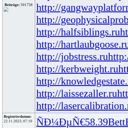
http://gangwayplatfor
Beiträge:
591758
http://geophysicalprob
http://halfsiblings.ru
ht
http://hartlaubgoose.r
http://jobstress.ru
http
http://kerbweight.ru
ht
http://knowledgestate.
http://laissezaller.ru
ht
http://lasercalibration.
Registrierdatum:
ÑÐ¼ÐµÑ€
58.39
Bett
22.11.2023, 07:10