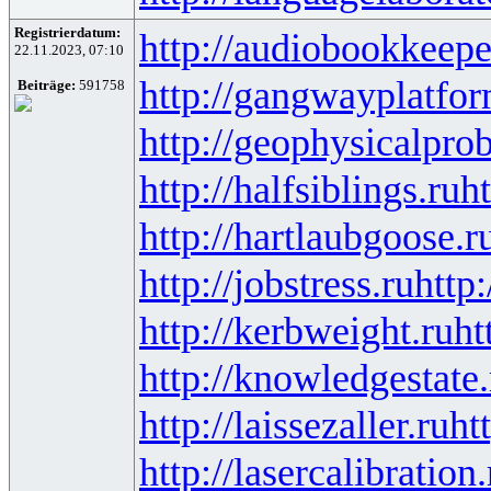
Registrierdatum:
http://audiobookkeepe
22.11.2023, 07:10
http://gangwayplatfor
Beiträge:
591758
http://geophysicalprob
http://halfsiblings.ru
ht
http://hartlaubgoose.r
http://jobstress.ru
http
http://kerbweight.ru
ht
http://knowledgestate.
http://laissezaller.ru
ht
http://lasercalibration.