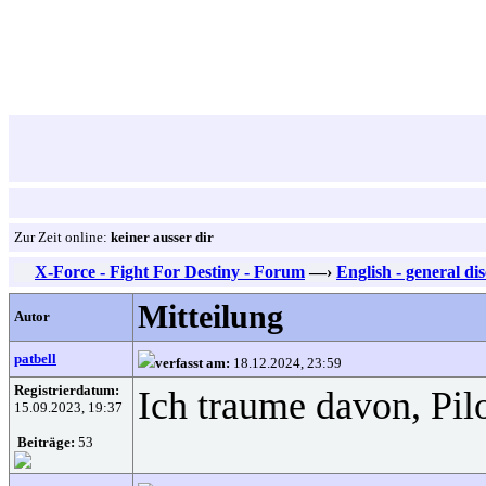
Zur Zeit online:
keiner ausser dir
X-Force - Fight For Destiny - Forum
—›
English - general di
Mitteilung
Autor
patbell
verfasst am:
18.12.2024, 23:59
Registrierdatum:
Ich traume davon, Pil
15.09.2023, 19:37
Beiträge:
53