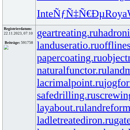
Inte
ÑƒÑ‡Ñ€Ðµ
Roya
Registrierdatum:
geartreating.ru
hadroni
22.11.2023, 07:10
landuseratio.ru
offline
Beiträge:
591758
papercoating.ru
object
naturalfunctor.ru
landm
lacrimalpoint.ru
jogfo
safedrilling.ru
screwin
layabout.ru
landreform
ladletreatediron.ru
gat