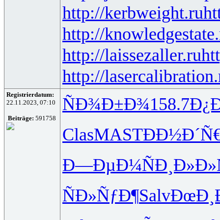
http://kerbweight.ru
ht
http://knowledgestate.
http://laissezaller.ru
ht
http://lasercalibration.
Registrierdatum:
ÑÐ¾Ð±Ð¾
158.7
Ð¿
22.11.2023, 07:10
Beiträge:
591758
Clas
MAST
ÐÐ½Ð´Ñ
Ð—ÐµÐ¼Ñ
Ð¸Ð»Ð»
ÑÐ»ÑƒÐ¶
Salv
ÐœÐ¸