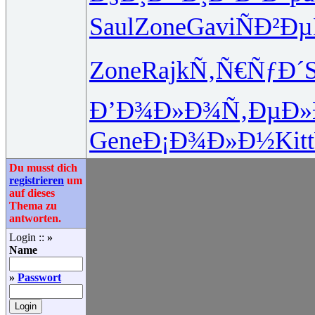
Saul
Zone
Gavi
ÑÐ²Ðµ
Zone
Rajk
Ñ‚Ñ€ÑƒÐ´
Ð’Ð¾Ð»Ð¾
Ñ‚ÐµÐ»
Gene
Ð¡Ð¾Ð»Ð½
Kitt
Du musst dich
registrieren
um
auf dieses
Thema zu
antworten.
Login ::
»
Name
»
Passwort