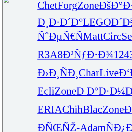
Chet
Forg
Zone
ÐšÐ°Ð
Ð¸Ð·Ð´Ð°
LEGO
Ð´Ð
ÑˆÐµÑ€Ñ
Matt
Circ
Se
R3A8
Ð²ÑƒÐ·Ð¾
124
Ð›Ð¸ÑÐ¸
Char
Live
Ð‘
Ecli
Zone
Ð Ð°Ð·Ð¼
Ð
ERIA
Chih
Blac
Zone
Ð
ÐÑŒÑŽ-
Adam
ÑÐ¿