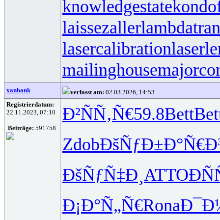
knowledgestate
kondo
laissezaller
lambdatran
lasercalibration
laserle
mailinghouse
majorco
xanbank
verfasst am:
02.03.2026, 14:53
Registrierdatum:
Ð²ÑÑ‚Ñ€
59.8
Bett
Bet
22.11.2023, 07:10
Beiträge:
591758
Zdob
ÐšÑƒÐ±Ð°
Ñ€Ð
ÐšÑƒÑ‡Ð¸
ATTO
ÐÑ
Ð¡Ð°Ñ„Ñ€
Rona
Ð¯Ð