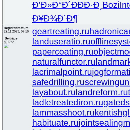
Ð’Ð»Ð°Ð´
ÐÐÐ·Ð¸
Bozi
In
Ð¥Ð¾Ð´Ð¶
Registrierdatum:
geartreating.ru
hadronican
22.11.2023, 07:10
landuseratio.ru
offlinesys
Beiträge:
591758
papercoating.ru
objectmo
naturalfunctor.ru
landmark
lacrimalpoint.ru
jogformat
safedrilling.ru
screwinguni
layabout.ru
landreform.ru
ladletreatediron.ru
gateds
lammasshoot.ru
kentishgl
habituate.ru
jointsealingm