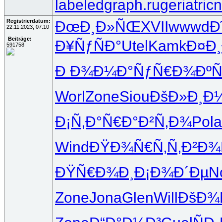
labeledgraph.ru
geriatric
Registrierdatum:
ÐœÐ¸Ð»ÑŒ
XVII
wwwd
Ð
22.11.2023, 07:10
Beiträge:
Ð¥ÑƒÑÐ°
Utel
Kamk
Ð¤Ð¸
591758
Ð Ð¾Ð¼Ð°
ÑƒÑ€Ð¾Ðº
Ñ
Worl
Zone
Siou
ÐšÐ»Ð¸Ð
Ð¡Ñ‚Ð°Ñ€
Ð°Ð²Ñ‚Ð¾
Pola
Wind
ÐŸÐ¾Ñ€Ñ‚
Ñ‚Ð²Ð¾
ÐŸÑ€Ð¾Ð¸
Ð¡Ð¾Ð´Ðµ
N
Zone
Jona
Glen
Will
ÐšÐ¾