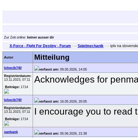
Zur Zeit online:
keiner ausser dir
X-Force - Fight For Destiny - Forum
—›
Spielmechanik
—›
iptv na slovensk
Mitteilung
Autor
lohecib740
verfasst am:
09.05.2026, 14:05
Registrierdatum:
Acknowledges for penmans
13.11.2023, 07:11
Beiträge:
1714
lohecib740
verfasst am:
16.05.2026, 20:05
Registrierdatum:
I encourage you to read th
13.11.2023, 07:11
Beiträge:
1714
xanbank
verfasst am:
05.06.2026, 21:38