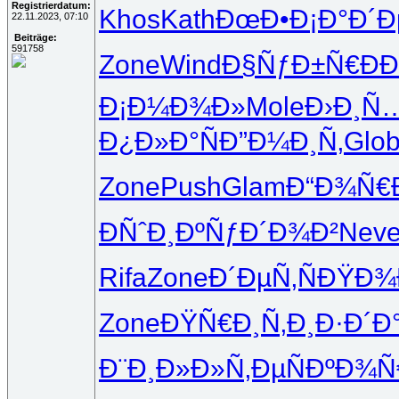
Registrierdatum:
Khos
Kath
ÐœÐ•Ð¡Ð°
Ð´Ð
22.11.2023, 07:10
Beiträge:
591758
Zone
Wind
Ð§ÑƒÐ±Ñ€
Ð
Ð¡Ð¼Ð¾Ð»
Mole
Ð›Ð¸Ñ
Ð¿Ð»Ð°Ñ
Ð”Ð¼Ð¸Ñ‚
Glo
Zone
Push
Glam
Ð“Ð¾Ñ€
ÐÑˆÐ¸Ðº
ÑƒÐ´Ð¾Ð²
Nev
Rifa
Zone
Ð´ÐµÑ‚Ñ
ÐŸÐ¾
Zone
ÐŸÑ€Ð¸Ñ‚
Ð¸Ð·Ð´Ð
Ð¨Ð¸Ð»Ð»
Ñ‚ÐµÑÐº
Ð¾Ñ