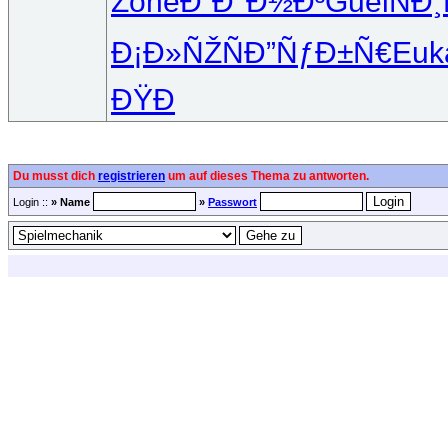
Zone
Ð“Ð°Ð½Ð³
Guel
ÑÐ¸
Ð¡Ð»ÑŽÑ
Ð”ÑƒÐ±Ñ€
Euk
ÐŸÐ
Du musst dich
registrieren
um auf dieses Thema zu antworten.
Login ::
» Name
»
Passwort