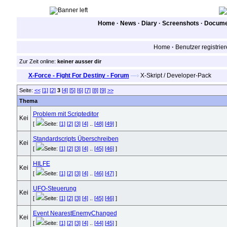
Home
·
News
·
Diary
·
Screenshots
·
Documen
Home
·
Benutzer registrie
Zur Zeit online:
keiner ausser dir
X-Force - Fight For Destiny - Forum
—›
X-Skript / Developer-Pack
Seite:
<<
[1]
[2]
3
[4]
[5]
[6]
[7]
[8]
[9]
>>
Thema
Problem mit Scripteditor
[
Seite:
[1]
[2]
[3]
[4]
..
[48]
[49]
]
Standardscripts Überschreiben
[
Seite:
[1]
[2]
[3]
[4]
..
[45]
[46]
]
HILFE
[
Seite:
[1]
[2]
[3]
[4]
..
[46]
[47]
]
UFO-Steuerung
[
Seite:
[1]
[2]
[3]
[4]
..
[45]
[46]
]
Event NearestEnemyChanged
[
Seite:
[1]
[2]
[3]
[4]
..
[44]
[45]
]