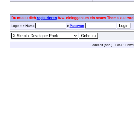
Du musst dich
registrieren
bzw. einloggen um ein neues Thema zu erstel
Login ::
» Name
»
Passwort
Ladezeit (sec.): 1.047
·
Powe