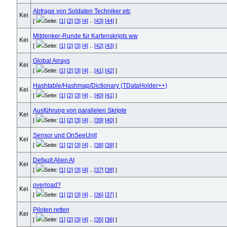
Abfrage von Soldaten Techniker etc
[
Seite:
[1]
[2]
[3]
[4]
..
[43]
[44]
]
Mitdenker-Runde für Kartenskripts ww
[
Seite:
[1]
[2]
[3]
[4]
..
[42]
[43]
]
Global Arrays
[
Seite:
[1]
[2]
[3]
[4]
..
[41]
[42]
]
Hashtable/Hashmap/Dictionary (TDataHolder++)
[
Seite:
[1]
[2]
[3]
[4]
..
[40]
[41]
]
Ausführung von parallelen Skripte
[
Seite:
[1]
[2]
[3]
[4]
..
[39]
[40]
]
Sensor und OnSeeUnit
[
Seite:
[1]
[2]
[3]
[4]
..
[38]
[39]
]
Default Alien AI
[
Seite:
[1]
[2]
[3]
[4]
..
[37]
[38]
]
overload?
[
Seite:
[1]
[2]
[3]
[4]
..
[36]
[37]
]
Piloten retten
[
Seite:
[1]
[2]
[3]
[4]
..
[35]
[36]
]