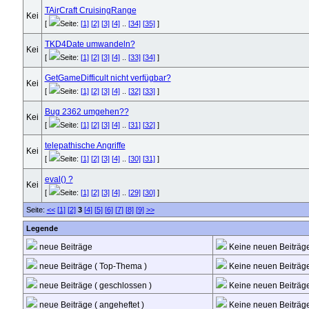
TAirCraft CruisingRange
[
Seite:
[1]
[2]
[3]
[4]
..
[34]
[35]
]
TKD4Date umwandeln?
[
Seite:
[1]
[2]
[3]
[4]
..
[33]
[34]
]
GetGameDifficult nicht verfügbar?
[
Seite:
[1]
[2]
[3]
[4]
..
[32]
[33]
]
Bug 2362 umgehen??
[
Seite:
[1]
[2]
[3]
[4]
..
[31]
[32]
]
telepathische Angriffe
[
Seite:
[1]
[2]
[3]
[4]
..
[30]
[31]
]
eval() ?
[
Seite:
[1]
[2]
[3]
[4]
..
[29]
[30]
]
Seite:
<<
[1]
[2]
3
[4]
[5]
[6]
[7]
[8]
[9]
>>
Legende
neue Beiträge
Keine neuen Beiträg
neue Beiträge ( Top-Thema )
Keine neuen Beiträge
neue Beiträge ( geschlossen )
Keine neuen Beiträge
neue Beiträge ( angeheftet )
Keine neuen Beiträge 