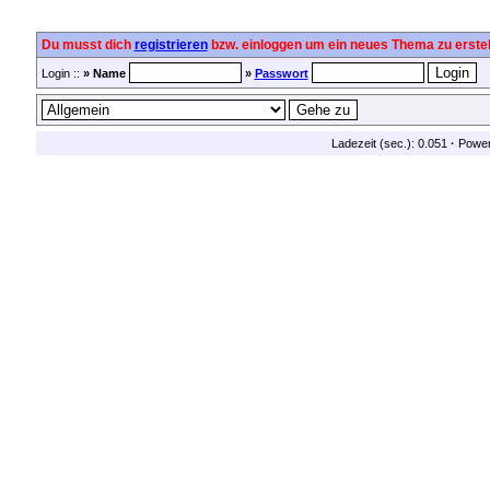
Du musst dich
registrieren
bzw. einloggen um ein neues Thema zu erstel
Login ::
» Name
»
Passwort
Ladezeit (sec.): 0.051
·
Powe