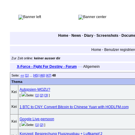
Home
·
News
·
Diary
·
Screenshots
·
Documen
Home
·
Benutzer registrie
Zur Zeit online:
keiner ausser dir
X-Force - Fight For Destiny - Forum
—›
Allgemein
Seite:
<<
[1]
...
[45]
[46]
[47]
48
Thema
Autopsien-WOZU?
[
Seite:
[1]
[2]
[3]
]
1 BTC to CNY: Convert Bitcoin to Chinese Yuan with HODLFM.com
Google Live-persoon
[
Seite:
[1]
[2]
]
Konzept: Besprechung Flugzeugbau + Luftkampf 2