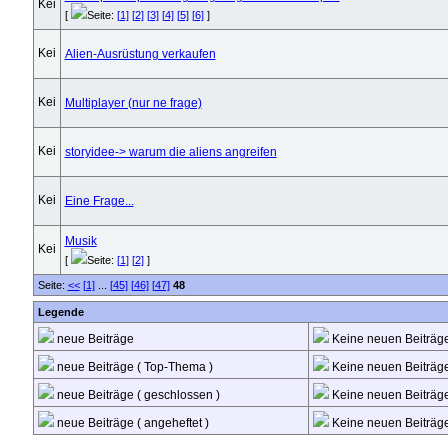
[
Seite:
[1]
[2]
[3]
[4]
[5]
[6]
]
Alien-Ausrüstung verkaufen
Multiplayer (nur ne frage)
storyidee-> warum die aliens angreifen
Eine Frage...
Musik
[
Seite:
[1]
[2]
]
Seite:
<<
[1]
...
[45]
[46]
[47]
48
Legende
neue Beiträge
Keine neuen Beiträg
neue Beiträge ( Top-Thema )
Keine neuen Beiträge
neue Beiträge ( geschlossen )
Keine neuen Beiträge
neue Beiträge ( angeheftet )
Keine neuen Beiträge 