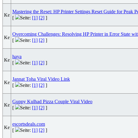
Mastering the Reset: HP Printer Settings Reset Guide for Peak 
[
Seite:
[1]
[2]
]
Overcoming Challenges: Resolving HP Printer in Error State wi
[
Seite:
[1]
[2]
]
haya
[
Seite:
[1]
[2]
]
Jannat Toha Viral Video Link
[
Seite:
[1]
[2]
]
Guppy Kulhad Pizza Couple Viral Video
[
Seite:
[1]
[2]
]
escortsdeals.com
[
Seite:
[1]
[2]
]