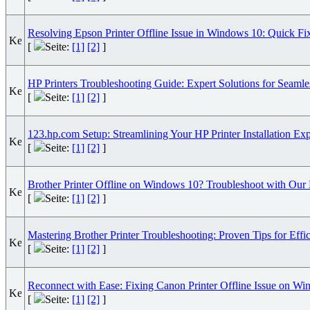
Resolving Epson Printer Offline Issue in Windows 10: Quick Fi
[
Seite:
[1]
[2]
]
HP Printers Troubleshooting Guide: Expert Solutions for Seaml
[
Seite:
[1]
[2]
]
123.hp.com Setup: Streamlining Your HP Printer Installation Ex
[
Seite:
[1]
[2]
]
Brother Printer Offline on Windows 10? Troubleshoot with Our
[
Seite:
[1]
[2]
]
Mastering Brother Printer Troubleshooting: Proven Tips for Effi
[
Seite:
[1]
[2]
]
Reconnect with Ease: Fixing Canon Printer Offline Issue on W
[
Seite:
[1]
[2]
]