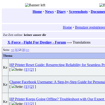
Home
·
News
·
Diary
·
Screenshots
·
Document
Home
·
Benutzer registriere
Zur Zeit online:
keiner ausser dir
X-Force - Fight For Destiny - Forum
—›
Translations
Seite:
<<
[1]
2
[3]
>>
Thema
HP Printer Reset Guide: Resurrecting Reliability for Seamless Pr
[
Seite:
[1]
[2]
]
Change Facebook Username: A Step-by-Step Guide for Personali
[
Seite:
[1]
[2]
]
HP Printer Keeps Going Offline? Troubleshoot with Our Expert 
[
Seite:
[1]
[2]
]