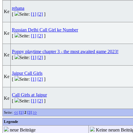
rehana
[
Seite:
[1]
[2]
]
Russian Delhi Call Girl ke Number
[
Seite:
[1]
[2]
]
Poppy playtime chapter 3 - the most awaited game 2023!
[
Seite:
[1]
[2]
]
Jaipur Call Girls
[
Seite:
[1]
[2]
]
Call Girls at Jaipur
[
Seite:
[1]
[2]
]
Seite:
<<
[1]
2
[3]
>>
Legende
neue Beiträge
Keine neuen Beiträ