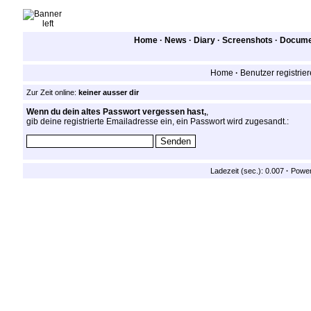
Home
·
News
·
Diary
·
Screenshots
·
Documen
Home
·
Benutzer registrie
Zur Zeit online:
keiner ausser dir
Wenn du dein altes Passwort vergessen hast,
,
gib deine registrierte Emailadresse ein, ein Passwort wird zugesandt.:
Ladezeit (sec.): 0.007
·
Powe