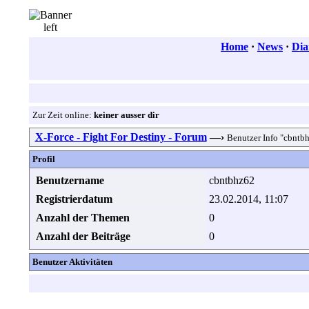
Home
·
News
·
Dia
Zur Zeit online:
keiner ausser dir
X-Force - Fight For Destiny - Forum
—›
Benutzer Info "cbntb
Profil
Benutzername
cbntbhz62
Registrierdatum
23.02.2014, 11:07
Anzahl der Themen
0
Anzahl der Beiträge
0
Benutzer Aktivitäten