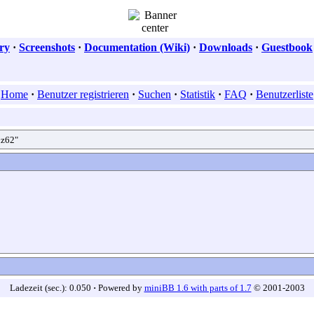
ry
·
Screenshots
·
Documentation (Wiki)
·
Downloads
·
Guestbook
Home
·
Benutzer registrieren
·
Suchen
·
Statistik
·
FAQ
·
Benutzerliste
hz62"
Ladezeit (sec.): 0.050
·
Powered by
miniBB 1.6 with parts of 1.7
© 2001-2003