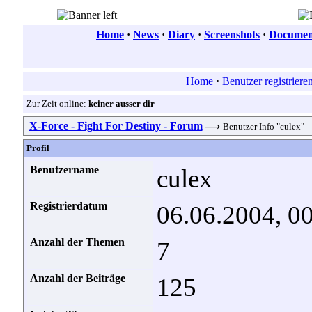
Home
·
News
·
Diary
·
Screenshots
·
Document
Home
·
Benutzer registriere
Zur Zeit online:
keiner ausser dir
X-Force - Fight For Destiny - Forum
—›
Benutzer Info "culex"
Profil
Benutzername
culex
Registrierdatum
06.06.2004, 0
Anzahl der Themen
7
Anzahl der Beiträge
125