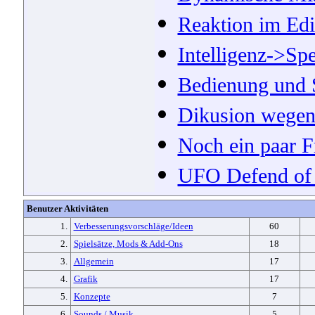
Reaktion im Edi
Intelligenz->Spe
Bedienung und S
Dikusion wegen
Noch ein paar Fr
UFO Defend of
Benutzer Aktivitäten
1.
Verbesserungsvorschläge/Ideen
60
2.
Spielsätze, Mods & Add-Ons
18
3.
Allgemein
17
4.
Grafik
17
5.
Konzepte
7
6.
Sounds / Musik
5