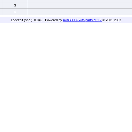
3
1
Ladezeit (sec.): 0.046
·
Powered by
miniBB 1.6 with parts of 1.7
© 2001-2003