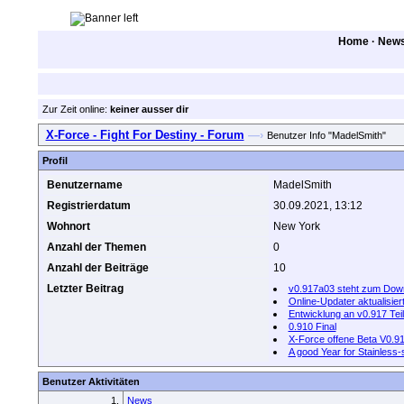
Home
·
New
Zur Zeit online:
keiner ausser dir
X-Force - Fight For Destiny - Forum
—›
Benutzer Info "MadelSmith"
Profil
Benutzername
MadelSmith
Registrierdatum
30.09.2021, 13:12
Wohnort
New York
Anzahl der Themen
0
Anzahl der Beiträge
10
Letzter Beitrag
v0.917a03 steht zum Down
Online-Updater aktualisier
Entwicklung an v0.917 Teil
0.910 Final
X-Force offene Beta V0.91
A good Year for Stainless-
Benutzer Aktivitäten
1.
News