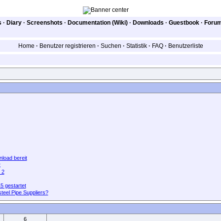
s
·
Diary
·
Screenshots
·
Documentation (Wiki)
·
Downloads
·
Guestbook
·
Foru
Home
·
Benutzer registrieren
·
Suchen
·
Statistik
·
FAQ
·
Benutzerliste
load bereit
t
 2
5 gestartet
steel Pipe Suppliers?
6