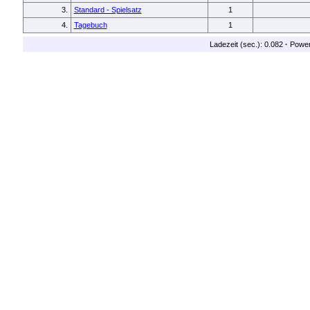
3.
Standard - Spielsatz
1
4.
Tagebuch
1
Ladezeit (sec.): 0.082
·
Powe