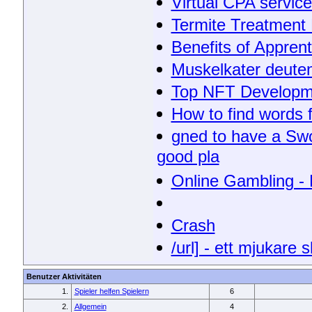
Virtual CPA service
Termite Treatment
Benefits of Apprent
Muskelkater deuten
Top NFT Developm
How to find words 
gned to have a Swoo
good pla
Online Gambling -
Crash
/url] - ett mjukare s
Benutzer Aktivitäten
1.
Spieler helfen Spielern
6
2.
Allgemein
4