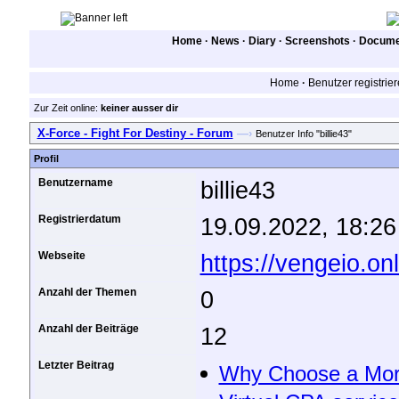
Home
·
News
·
Diary
·
Screenshots
·
Documen
Home
·
Benutzer registrie
Zur Zeit online:
keiner ausser dir
X-Force - Fight For Destiny - Forum
—›
Benutzer Info "billie43"
Profil
Benutzername
billie43
Registrierdatum
19.09.2022, 18:26
Webseite
https://vengeio.on
Anzahl der Themen
0
Anzahl der Beiträge
12
Letzter Beitrag
Why Choose a Mort