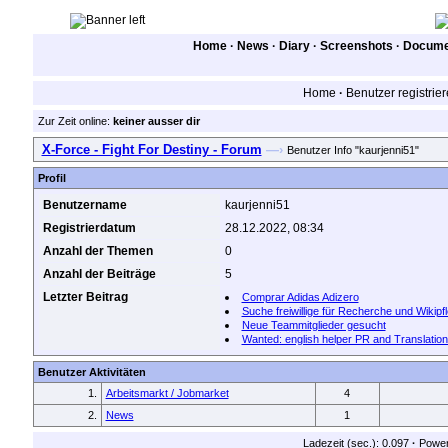
Home
·
News
·
Diary
·
Screenshots
·
Documen
Home
·
Benutzer registrie
Zur Zeit online:
keiner ausser dir
X-Force - Fight For Destiny - Forum
—›
Benutzer Info "kaurjenni51"
Profil
Benutzername
kaurjenni51
Registrierdatum
28.12.2022, 08:34
Anzahl der Themen
0
Anzahl der Beiträge
5
Letzter Beitrag
Comprar Adidas Adizero
Suche freiwillige für Recherche und Wikipf
Neue Teammitglieder gesucht
Wanted: english helper PR and Translatio
Benutzer Aktivitäten
1.
Arbeitsmarkt / Jobmarket
4
2.
News
1
Ladezeit (sec.): 0.097
·
Powe