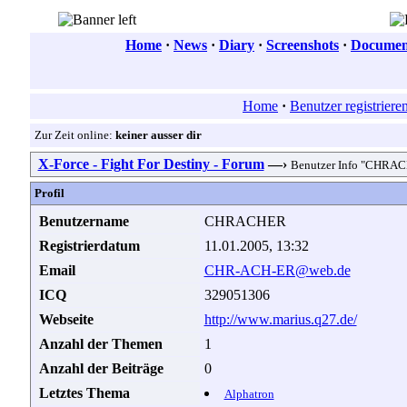
Home
·
News
·
Diary
·
Screenshots
·
Document
Home
·
Benutzer registriere
Zur Zeit online:
keiner ausser dir
X-Force - Fight For Destiny - Forum
—›
Benutzer Info "CHRA
Profil
Benutzername
CHRACHER
Registrierdatum
11.01.2005, 13:32
Email
CHR-ACH-ER@web.de
ICQ
329051306
Webseite
http://www.marius.q27.de/
Anzahl der Themen
1
Anzahl der Beiträge
0
Letztes Thema
Alphatron