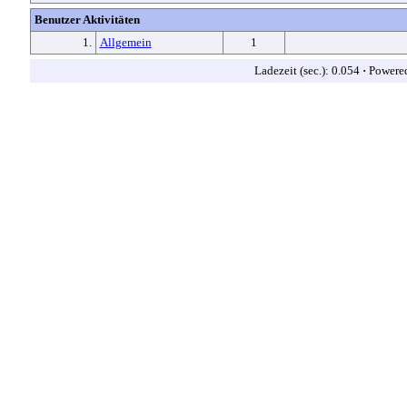
Benutzer Aktivitäten
1.
Allgemein
1
Ladezeit (sec.): 0.054
·
Powere