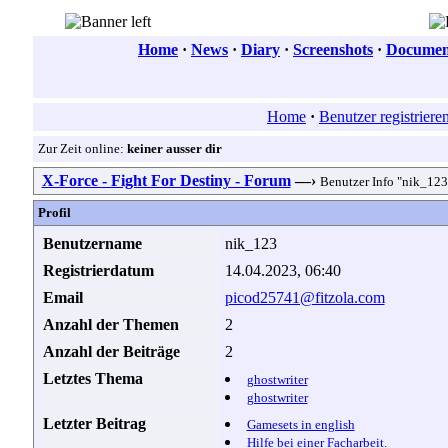
Home
·
News
·
Diary
·
Screenshots
·
Document
Home
·
Benutzer registriere
Zur Zeit online:
keiner ausser dir
X-Force - Fight For Destiny - Forum
—›
Benutzer Info "nik_123
Profil
Benutzername
nik_123
Registrierdatum
14.04.2023, 06:40
Email
picod25741@fitzola.com
Anzahl der Themen
2
Anzahl der Beiträge
2
Letztes Thema
ghostwriter
ghostwriter
Letzter Beitrag
Gamesets in english
Hilfe bei einer Facharbeit.