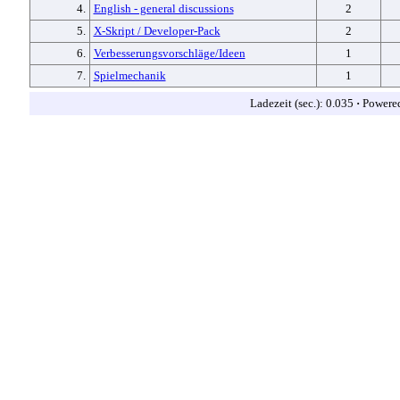
4.
English - general discussions
2
5.
X-Skript / Developer-Pack
2
6.
Verbesserungsvorschläge/Ideen
1
7.
Spielmechanik
1
Ladezeit (sec.): 0.035
·
Powere