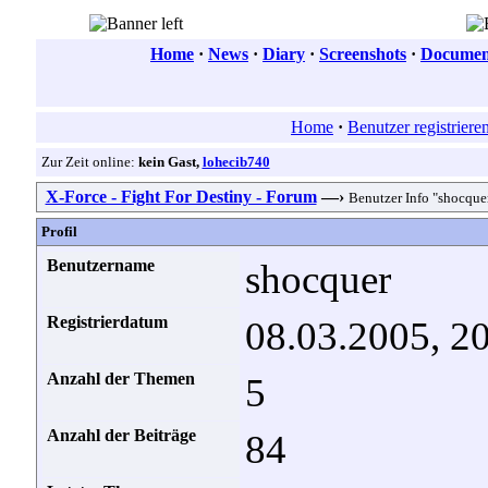
Home
·
News
·
Diary
·
Screenshots
·
Document
Home
·
Benutzer registriere
Zur Zeit online:
kein Gast,
lohecib740
X-Force - Fight For Destiny - Forum
—›
Benutzer Info "shocque
Profil
Benutzername
shocquer
Registrierdatum
08.03.2005, 2
Anzahl der Themen
5
Anzahl der Beiträge
84