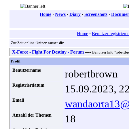
Home
·
News
·
Diary
·
Screenshots
·
Document
Home
·
Benutzer registriere
Zur Zeit online:
keiner ausser dir
X-Force - Fight For Destiny - Forum
—›
Benutzer Info "robertb
Profil
Benutzername
robertbrown
Registrierdatum
15.09.2023, 2
Email
wandaorta13@
Anzahl der Themen
18