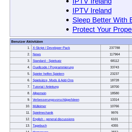
IPTV Ireland
IPTV Ireland
Sleep Better With 
Protect Your Proper
Benutzer Aktivitäten
1.
X-Skript / Developer-Pack
237788
2.
News
117964
3.
Standard - Spielsatz
68112
4.
Quellcode / Programmierung
33743
5.
Spieler helfen Spielern
23237
6.
Spielsätze, Mods & Add-Ons
18728
7.
Tutorial / Anleitung
18700
8.
Allgemein
18580
9.
Verbesserungsvorschläge/Ideen
13314
10.
Mülleimer
10766
11.
Spielmechanik
9976
12.
English - general discussions
6101
13.
Tagebuch
4355