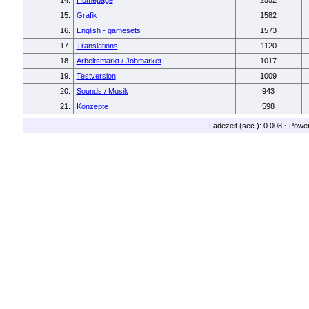
14.
Homepage
2552
15.
Grafik
1582
16.
English - gamesets
1573
17.
Translations
1120
18.
Arbeitsmarkt / Jobmarket
1017
19.
Testversion
1009
20.
Sounds / Musik
943
21.
Konzepte
598
Ladezeit (sec.): 0.008
·
Powe