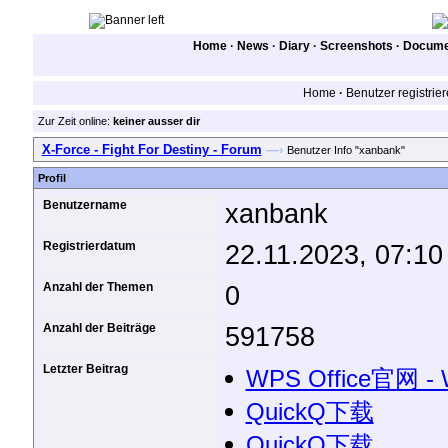
Home
·
News
·
Diary
·
Screenshots
·
Documen
Home
·
Benutzer registrie
Zur Zeit online:
keiner ausser dir
X-Force - Fight For Destiny - Forum
—›
Benutzer Info "xanbank"
Profil
Benutzername
xanbank
Registrierdatum
22.11.2023, 07:10
Anzahl der Themen
0
Anzahl der Beiträge
591758
Letzter Beitrag
WPS Office官网 
QuickQ下载
QuickQ下载