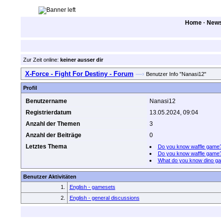
Home
·
New
Zur Zeit online:
keiner ausser dir
X-Force - Fight For Destiny - Forum
—›
Benutzer Info "Nanasi12"
Profil
Benutzername
Nanasi12
Registrierdatum
13.05.2024, 09:04
Anzahl der Themen
3
Anzahl der Beiträge
0
Letztes Thema
Do you know waffle game
Do you know waffle game
What do you know dino g
Benutzer Aktivitäten
1.
English - gamesets
2.
English - general discussions