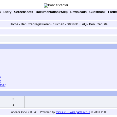
s
·
Diary
·
Screenshots
·
Documentation (Wiki)
·
Downloads
·
Guestbook
·
Foru
Home
·
Benutzer registrieren
·
Suchen
·
Statistik
·
FAQ
·
Benutzerliste
?
?
ame?
2
1
Ladezeit (sec.): 0.048
·
Powered by
miniBB 1.6 with parts of 1.7
© 2001-2003