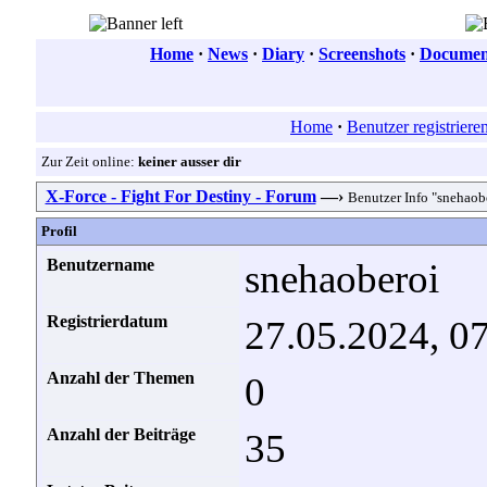
Home
·
News
·
Diary
·
Screenshots
·
Document
Home
·
Benutzer registriere
Zur Zeit online:
keiner ausser dir
X-Force - Fight For Destiny - Forum
—›
Benutzer Info "snehaob
Profil
Benutzername
snehaoberoi
Registrierdatum
27.05.2024, 0
Anzahl der Themen
0
Anzahl der Beiträge
35