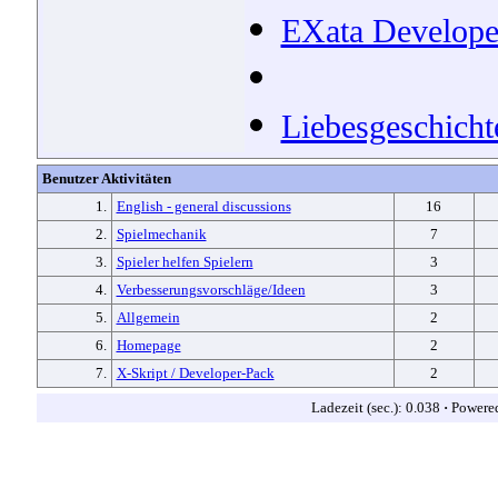
EXata Develope
Liebesgeschicht
Benutzer Aktivitäten
1.
English - general discussions
16
2.
Spielmechanik
7
3.
Spieler helfen Spielern
3
4.
Verbesserungsvorschläge/Ideen
3
5.
Allgemein
2
6.
Homepage
2
7.
X-Skript / Developer-Pack
2
Ladezeit (sec.): 0.038
·
Powere