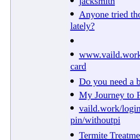
jacksmith
Anyone tried tho
lately?
www.vaild.work 
card
Do you need a be
My Journey to 
vaild.work/log
pin/withoutpi
Termite Treatm