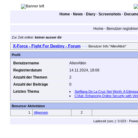
Home
·
News
·
Diary
·
Screenshots
·
Documen
Home
·
Benutzer registrie
Zur Zeit online:
keiner ausser dir
X-Force - Fight For Destiny - Forum
—›
Benutzer Info "AllenAtkin"
Profil
Benutzername
AllenAtkin
Registrierdatum
14.11.2024, 18:06
Anzahl der Themen
2
Anzahl der Beiträge
0
Letztes Thema
Steffiana De La Cruz Net Worth: A Glimpse
CVlub: Enhancing Online Security with Virt
Benutzer Aktivitäten
1.
Allgemein
2
Ladezeit (sec.): 0.023
·
Powe