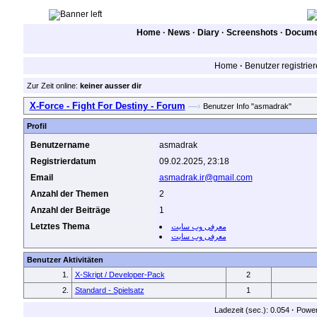
Home
·
News
·
Diary
·
Screenshots
·
Documen
Home
·
Benutzer registrie
Zur Zeit online:
keiner ausser dir
X-Force - Fight For Destiny - Forum
—›
Benutzer Info "asmadrak"
Profil
Benutzername
asmadrak
Registrierdatum
09.02.2025, 23:18
Email
asmadrak.ir@gmail.com
Anzahl der Themen
2
Anzahl der Beiträge
1
Letztes Thema
معرفی وب سایت
معرفی وب سایت
Benutzer Aktivitäten
1.
X-Skript / Developer-Pack
2
2.
Standard - Spielsatz
1
Ladezeit (sec.): 0.054
·
Powe