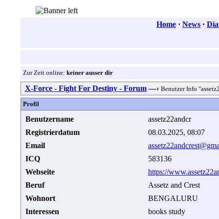
Home
·
News
·
Dia
Zur Zeit online:
keiner ausser dir
X-Force - Fight For Destiny - Forum
—›
Benutzer Info "assetz
Profil
Benutzername
assetz22andcr
Registrierdatum
08.03.2025, 08:07
Email
assetz22andcrest@gma
ICQ
583136
Webseite
https://www.assetz22an
Beruf
Assetz and Crest
Wohnort
BENGALURU
Interessen
books study