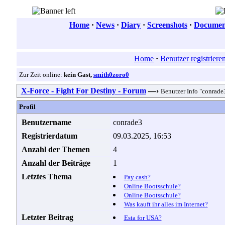
Home
·
News
·
Diary
·
Screenshots
·
Document
Home
·
Benutzer registriere
Zur Zeit online:
kein Gast,
smith0zoro0
X-Force - Fight For Destiny - Forum
—›
Benutzer Info "conrade
Profil
Benutzername
conrade3
Registrierdatum
09.03.2025, 16:53
Anzahl der Themen
4
Anzahl der Beiträge
1
Letztes Thema
Pay cash?
Online Bootsschule?
Online Bootsschule?
Was kauft ihr alles im Internet?
Letzter Beitrag
Esta for USA?