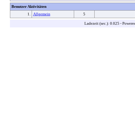
Benutzer Aktivitäten
1.
Allgemein
5
Ladezeit (sec.): 0.025
·
Powere