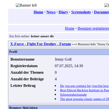
Home
·
News
·
Diary
·
Screenshots
·
Document
Home
·
Benutzer registriere
Zur Zeit online:
keiner ausser dir
X-Force - Fight For Destiny - Forum
—›
Benutzer Info "Jenny G
Profil
Benutzername
Jenny Goll
Registrierdatum
07.07.2025, 14:39
Anzahl der Themen
0
Anzahl der Beiträge
4
Letzter Beitrag
Do you use contract for your hip hop 
Best Ethical Hacking Institute in Pu
Schwierigkeitsgrade
The most popular classic games of 2
Benutzer Aktivitäten