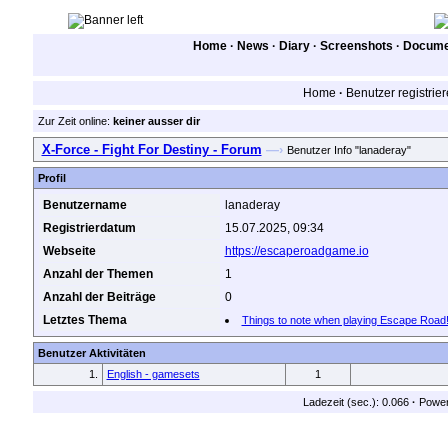
Home
·
News
·
Diary
·
Screenshots
·
Documen
Home
·
Benutzer registrie
Zur Zeit online:
keiner ausser dir
X-Force - Fight For Destiny - Forum
—›
Benutzer Info "lanaderay"
Profil
Benutzername
lanaderay
Registrierdatum
15.07.2025, 09:34
Webseite
https://escaperoadgame.io
Anzahl der Themen
1
Anzahl der Beiträge
0
Letztes Thema
Things to note when playing Escape Road
Benutzer Aktivitäten
1.
English - gamesets
1
Ladezeit (sec.): 0.066
·
Powe