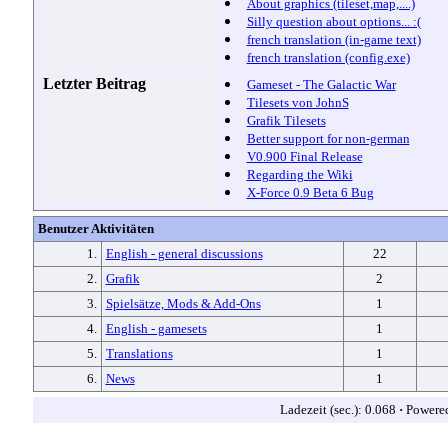
About graphics (tileset,map,....)
Silly question about options... :(
french translation (in-game text)
french translation (config.exe)
Letzter Beitrag
Gameset - The Galactic War
Tilesets von JohnS
Grafik Tilesets
Better support for non-german
V0.900 Final Release
Regarding the Wiki
X-Force 0.9 Beta 6 Bug
Benutzer Aktivitäten
1.
English - general discussions
22
2.
Grafik
2
3.
Spielsätze, Mods & Add-Ons
1
4.
English - gamesets
1
5.
Translations
1
6.
News
1
Ladezeit (sec.): 0.068
·
Powere