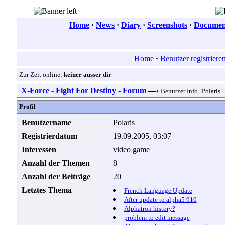
Home
·
News
·
Diary
·
Screenshots
·
Document
Home
·
Benutzer registriere
Zur Zeit online:
keiner ausser dir
X-Force - Fight For Destiny - Forum
—›
Benutzer Info "Polaris"
Profil
Benutzername
Polaris
Registrierdatum
19.09.2005, 03:07
Interessen
video game
Anzahl der Themen
8
Anzahl der Beiträge
20
Letztes Thema
French Language Update
After update to alpha5 910
Alphatron history?
problem to edit message