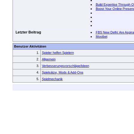
Build Expertise Through 
Boost Your Online Presen
Letzter Beitrag
FBS New Delhi: Are Aspira
Mostbet
Benutzer Aktivitäten
1.
Spieler helfen Spielern
2.
Allgemein
3.
Verbesserungsvorschläge/Ideen
4.
Spielsätze, Mods & Add-Ons
5.
Spielmechanik