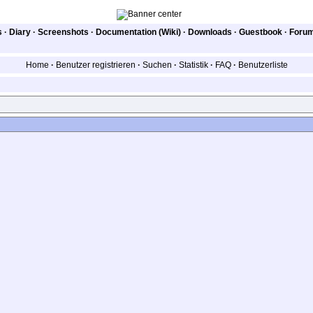
s
·
Diary
·
Screenshots
·
Documentation (Wiki)
·
Downloads
·
Guestbook
·
Foru
Home
·
Benutzer registrieren
·
Suchen
·
Statistik
·
FAQ
·
Benutzerliste