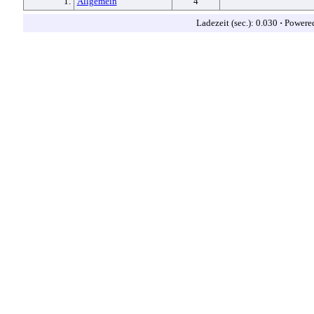
1.
Allgemein
4
Ladezeit (sec.): 0.030
·
Powere