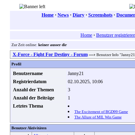
Home
·
News
·
Diary
·
Screenshots
·
Document
Home
·
Benutzer registriere
Zur Zeit online:
keiner ausser dir
X-Force - Fight For Destiny - Forum
—›
Benutzer Info "Janny21
Profil
Benutzername
Janny21
Registrierdatum
02.10.2025, 10:06
Anzahl der Themen
3
Anzahl der Beiträge
1
Letztes Thema
The Excitement of BGD99 Game
The Allure of MIL Win Game
Benutzer Aktivitäten