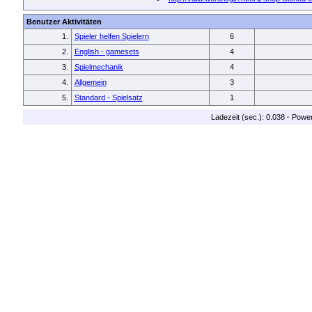
Benutzer Aktivitäten
1.
Spieler helfen Spielern
6
2.
English - gamesets
4
3.
Spielmechanik
4
4.
Allgemein
3
5.
Standard - Spielsatz
1
Ladezeit (sec.): 0.038
·
Powe