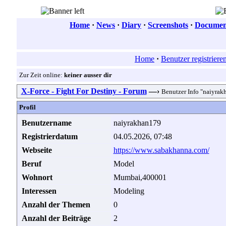
Home
·
News
·
Diary
·
Screenshots
·
Document
Home
·
Benutzer registriere
Zur Zeit online:
keiner ausser dir
X-Force - Fight For Destiny - Forum
—›
Benutzer Info "naiyrak
Profil
Benutzername
naiyrakhan179
Registrierdatum
04.05.2026, 07:48
Webseite
https://www.sabakhanna.com/
Beruf
Model
Wohnort
Mumbai,400001
Interessen
Modeling
Anzahl der Themen
0
Anzahl der Beiträge
2