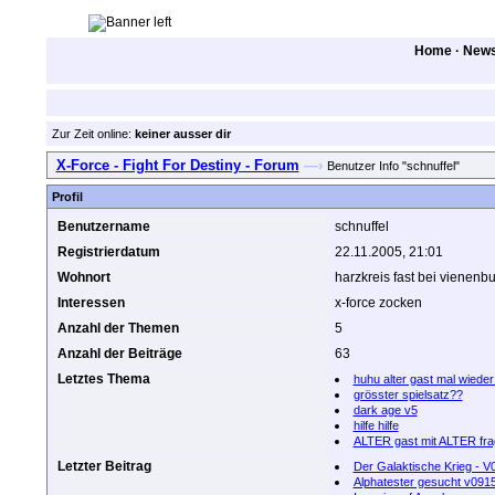
Home
·
New
Zur Zeit online:
keiner ausser dir
X-Force - Fight For Destiny - Forum
—›
Benutzer Info "schnuffel"
Profil
Benutzername
schnuffel
Registrierdatum
22.11.2005, 21:01
Wohnort
harzkreis fast bei vienenb
Interessen
x-force zocken
Anzahl der Themen
5
Anzahl der Beiträge
63
Letztes Thema
huhu alter gast mal wieder
grösster spielsatz??
dark age v5
hilfe hilfe
ALTER gast mit ALTER fra
Letzter Beitrag
Der Galaktische Krieg - V
Alphatester gesucht v091