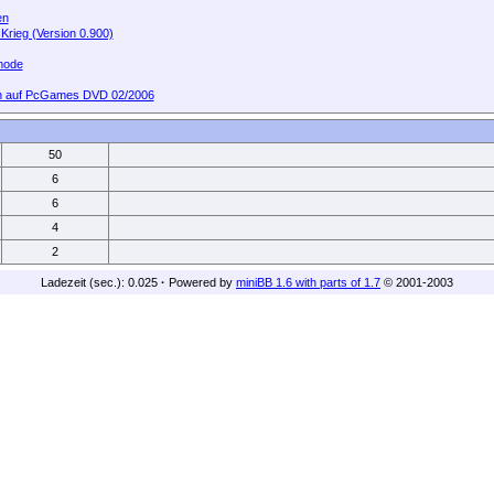
en
 Krieg (Version 0.900)
ymode
n auf PcGames DVD 02/2006
50
6
6
4
2
Ladezeit (sec.): 0.025
·
Powered by
miniBB 1.6 with parts of 1.7
© 2001-2003