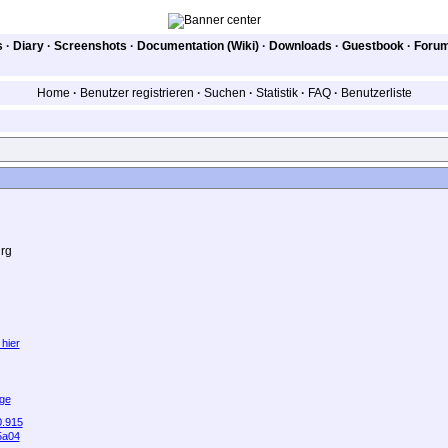
s
·
Diary
·
Screenshots
·
Documentation (Wiki)
·
Downloads
·
Guestbook
·
Foru
Home
·
Benutzer registrieren
·
Suchen
·
Statistik
·
FAQ
·
Benutzerliste
urg
 hier
ge
0.915
5a04