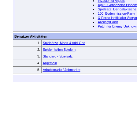
Invasion of Angels
A@E: Gepanzerte Einheit
Spielsatz: Der galaktische
100. Bodenmission-Party
X-Force inoffizieller Stor
Aliens@Earth
Patch für Enemy Unknow
Benutzer Aktivitäten
1.
Spielsätze, Mods & Add-Ons
2.
Spieler helfen Spielern
3.
Standard - Spielsatz
4.
Allgemein
5.
Arbeitsmarkt / Jobmarket