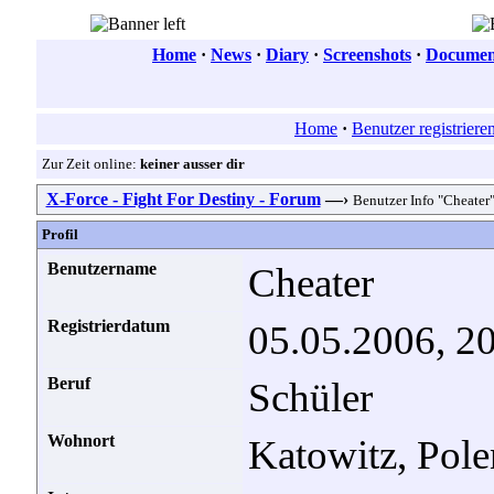
Home
·
News
·
Diary
·
Screenshots
·
Document
Home
·
Benutzer registriere
Zur Zeit online:
keiner ausser dir
X-Force - Fight For Destiny - Forum
—›
Benutzer Info "Cheater
Profil
Benutzername
Cheater
Registrierdatum
05.05.2006, 2
Beruf
Schüler
Wohnort
Katowitz, Pole