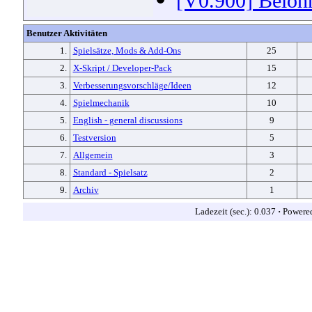
[V0.900] Beloh
Benutzer Aktivitäten
1.
Spielsätze, Mods & Add-Ons
25
2.
X-Skript / Developer-Pack
15
3.
Verbesserungsvorschläge/Ideen
12
4.
Spielmechanik
10
5.
English - general discussions
9
6.
Testversion
5
7.
Allgemein
3
8.
Standard - Spielsatz
2
9.
Archiv
1
Ladezeit (sec.): 0.037
·
Powere