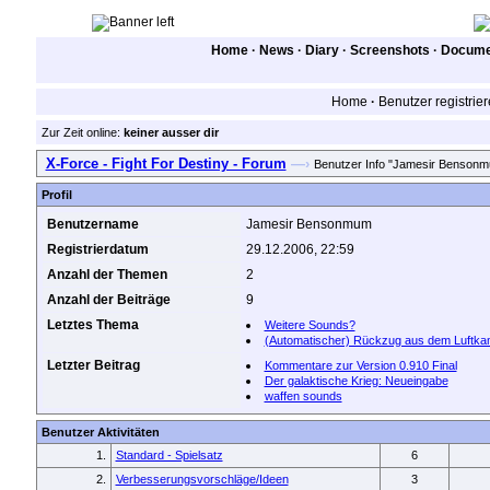
Home
·
News
·
Diary
·
Screenshots
·
Documen
Home
·
Benutzer registrie
Zur Zeit online:
keiner ausser dir
X-Force - Fight For Destiny - Forum
—›
Benutzer Info "Jamesir Benson
Profil
Benutzername
Jamesir Bensonmum
Registrierdatum
29.12.2006, 22:59
Anzahl der Themen
2
Anzahl der Beiträge
9
Letztes Thema
Weitere Sounds?
(Automatischer) Rückzug aus dem Luftka
Letzter Beitrag
Kommentare zur Version 0.910 Final
Der galaktische Krieg: Neueingabe
waffen sounds
Benutzer Aktivitäten
1.
Standard - Spielsatz
6
2.
Verbesserungsvorschläge/Ideen
3