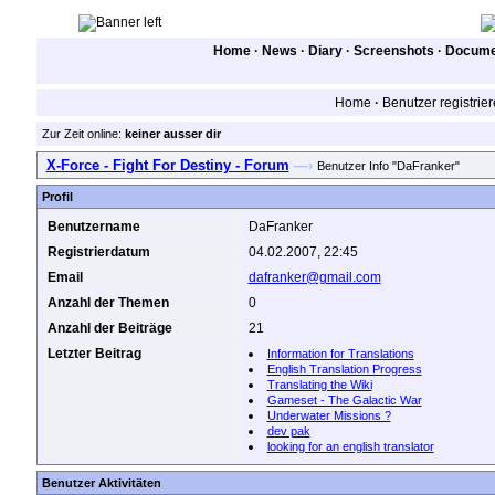
Home
·
News
·
Diary
·
Screenshots
·
Documen
Home
·
Benutzer registrie
Zur Zeit online:
keiner ausser dir
X-Force - Fight For Destiny - Forum
—›
Benutzer Info "DaFranker"
Profil
Benutzername
DaFranker
Registrierdatum
04.02.2007, 22:45
Email
dafranker@gmail.com
Anzahl der Themen
0
Anzahl der Beiträge
21
Letzter Beitrag
Information for Translations
English Translation Progress
Translating the Wiki
Gameset - The Galactic War
Underwater Missions ?
dev pak
looking for an english translator
Benutzer Aktivitäten