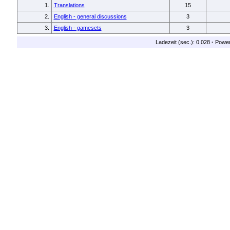
1.
Translations
15
2.
English - general discussions
3
3.
English - gamesets
3
Ladezeit (sec.): 0.028
·
Powe