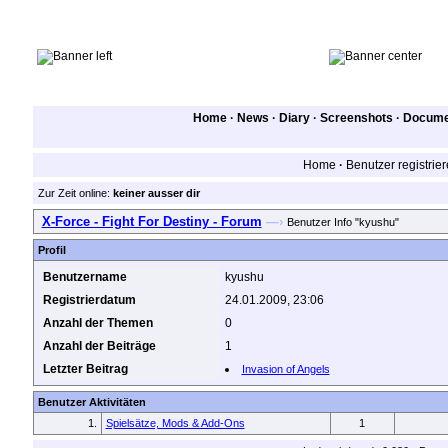
Home
·
News
·
Diary
·
Screenshots
·
Documen
Home
·
Benutzer registrie
Zur Zeit online:
keiner ausser dir
X-Force - Fight For Destiny - Forum
—›
Benutzer Info "kyushu"
Profil
Benutzername
kyushu
Registrierdatum
24.01.2009, 23:06
Anzahl der Themen
0
Anzahl der Beiträge
1
Letzter Beitrag
Invasion of Angels
Benutzer Aktivitäten
1.
Spielsätze, Mods & Add-Ons
1