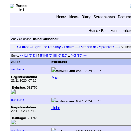
Home
·
News
·
Diary
·
Screenshots
·
Documen
Home
·
Benutzer registrie
Zur Zeit online:
keiner ausser dir
X-Force - Fight For Destiny - Forum
—›
Standard - Spielsatz
—›
Million
Seite:
<<
[1]
[2]
[3]
4
[5]
[6]
[7]
[8]
[9]
[10]
..
[49]
[50]
>>
Autor
Mitteilung
xanbank
verfasst am:
05.01.2024, 01:18
Registrierdatum:
Mari
22.11.2023, 07:10
Beiträge:
591758
xanbank
verfasst am:
05.01.2024, 01:19
Registrierdatum:
Robe
22.11.2023, 07:10
Beiträge:
591758
xanbank