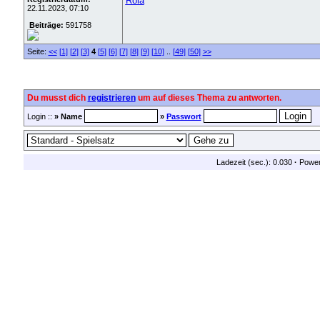
Rola
22.11.2023, 07:10
Beiträge:
591758
Seite:
<<
[1]
[2]
[3]
4
[5]
[6]
[7]
[8]
[9]
[10]
..
[49]
[50]
>>
Du musst dich
registrieren
um auf dieses Thema zu antworten.
Login ::
» Name
»
Passwort
Ladezeit (sec.): 0.030
·
Powe