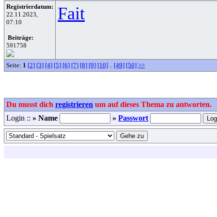
Registrierdatum:
Fait
22.11.2023,
07:10
Beiträge:
591758
Seite:
1
[2]
[3]
[4]
[5]
[6]
[7]
[8]
[9]
[10]
..
[49]
[50]
>>
Du musst dich
registrieren
um auf dieses Thema zu antworten.
Login ::
» Name
»
Passwort