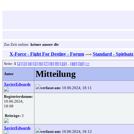
Zur Zeit online:
keiner ausser dir
X-Force - Fight For Destiny - Forum
—›
Standard - Spielsatz
Seite:
1
[2]
[3]
[4]
[5]
[6]
[7]
[8]
[9]
[10]
..
[49]
[50]
>>
Mitteilung
Autor
XavierEdwards
verfasst am:
10.06.2024, 18:11
Registrierdatum:
10.06.2024,
18:08
Beiträge:
3
XavierEdwards
verfasst am:
10.06.2024, 18:12