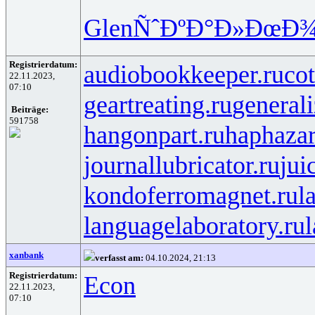
Glen
ÑˆÐºÐ°Ð»
ÐœÐ¾
Registrierdatum:
audiobookkeeper.ru
cot
22.11.2023,
07:10
geartreating.ru
generali
Beiträge:
591758
hangonpart.ru
haphaza
journallubricator.ru
jui
kondoferromagnet.ru
l
languagelaboratory.ru
l
xanbank
verfasst am:
04.10.2024, 21:13
Registrierdatum:
Econ
22.11.2023,
07:10