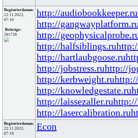
Registrierdatum:
http://audiobookkeeper.ru
22.11.2023,
07:10
http://gangwayplatform.r
Beiträge:
http://geophysicalprobe.r
591758
http://halfsiblings.ru
http:
http://hartlaubgoose.ru
ht
http://jobstress.ru
http://j
http://kerbweight.ru
http:/
http://knowledgestate.ru
h
http://laissezaller.ru
http:/
http://lasercalibration.ru
h
Registrierdatum:
Econ
22.11.2023,
07:10