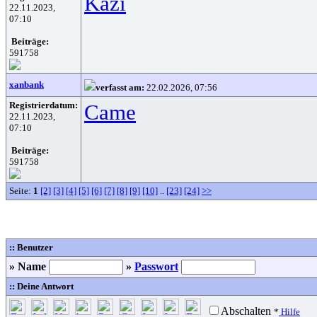
Kazi
22.11.2023,
07:10
Beiträge:
591758
xanbank
verfasst am:
22.02.2026, 07:56
Registrierdatum:
Came
22.11.2023,
07:10
Beiträge:
591758
Seite:
1
[2]
[3]
[4]
[5]
[6]
[7]
[8]
[9]
[10]
..
[23]
[24]
>>
:: Benutzer
» Name
»
Passwort
:: Deine Antwort
Abschalten
*
Hilfe