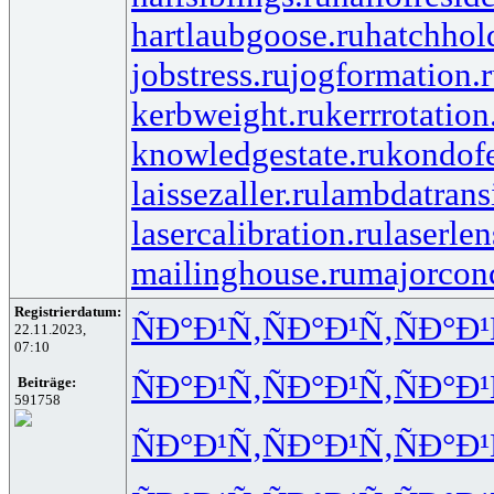
hartlaubgoose.ru
hatchhol
jobstress.ru
jogformation.
kerbweight.ru
kerrrotation
knowledgestate.ru
kondof
laissezaller.ru
lambdatransi
lasercalibration.ru
laserlen
mailinghouse.ru
majorcon
Registrierdatum:
ÑÐ°Ð¹Ñ‚
ÑÐ°Ð¹Ñ‚
ÑÐ°Ð¹
22.11.2023,
07:10
ÑÐ°Ð¹Ñ‚
ÑÐ°Ð¹Ñ‚
ÑÐ°Ð¹
Beiträge:
591758
ÑÐ°Ð¹Ñ‚
ÑÐ°Ð¹Ñ‚
ÑÐ°Ð¹