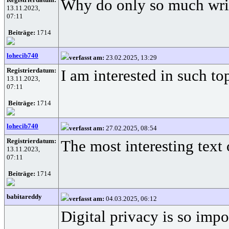
Why do only so much writ
13.11.2023,
07:11
Beiträge:
1714
lohecib740
verfasst am:
23.02.2025, 13:29
Registrierdatum:
I am interested in such to
13.11.2023,
07:11
Beiträge:
1714
lohecib740
verfasst am:
27.02.2025, 08:54
Registrierdatum:
The most interesting text 
13.11.2023,
07:11
Beiträge:
1714
babitareddy
verfasst am:
04.03.2025, 06:12
Digital privacy is so imp