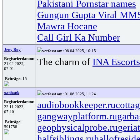
Pakistani Pornstar names
Gungun Gupta Viral MM
Mawra Hocane
Call Girl Ka Number
Jeny Roy
verfasst am:
08.04.2025, 10:15
Registrierdatum:
The charm of
INA Escorts
21.02.2025,
07:01
Beiträge:
15
xanbank
verfasst am:
01.06.2025, 11:24
Registrierdatum:
audiobookkeeper.ru
cottag
22.11.2023,
07:10
gangwayplatform.ru
garba
Beiträge:
geophysicalprobe.ru
geria
591758
halfsiblings.ru
hallofresid