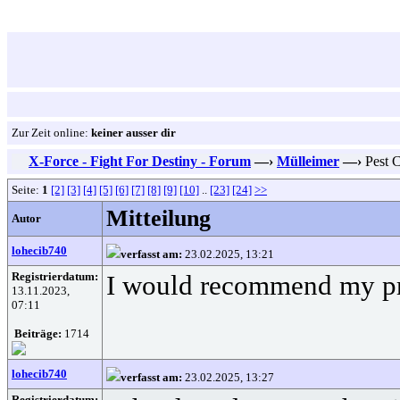
Zur Zeit online:
keiner ausser dir
X-Force - Fight For Destiny - Forum
—›
Mülleimer
—›
Pest C
Seite:
1
[2]
[3]
[4]
[5]
[6]
[7]
[8]
[9]
[10]
..
[23]
[24]
>>
Mitteilung
Autor
lohecib740
verfasst am:
23.02.2025, 13:21
Registrierdatum:
I would recommend my prof
13.11.2023,
07:11
Beiträge:
1714
lohecib740
verfasst am:
23.02.2025, 13:27
Registrierdatum: