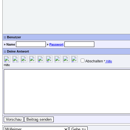
:: Benutzer
» Name
»
Passwort
:: Deine Antwort
Abschalten
*
Hilfe
Hilfe