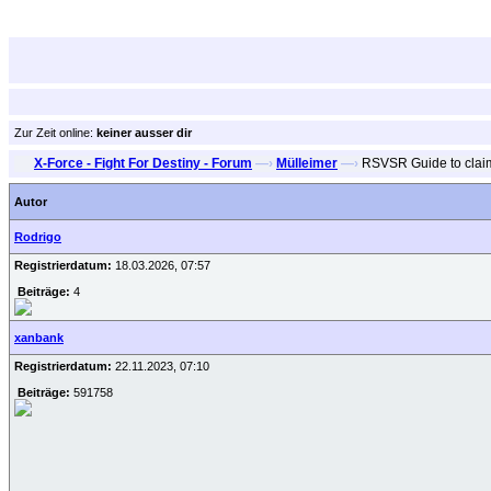
Zur Zeit online:
keiner ausser dir
X-Force - Fight For Destiny - Forum
—›
Mülleimer
—›
RSVSR Guide to clai
Autor
Rodrigo
Registrierdatum:
18.03.2026, 07:57
Beiträge:
4
xanbank
Registrierdatum:
22.11.2023, 07:10
Beiträge:
591758