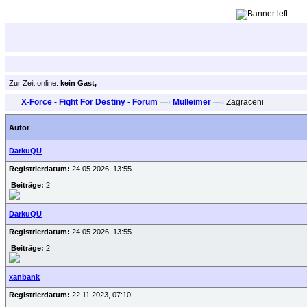
Zur Zeit online:
kein Gast,
X-Force - Fight For Destiny - Forum
—›
Mülleimer
—›
Zagraceni
Autor
DarkuQU
Registrierdatum:
24.05.2026, 13:55
Beiträge:
2
DarkuQU
Registrierdatum:
24.05.2026, 13:55
Beiträge:
2
xanbank
Registrierdatum:
22.11.2023, 07:10