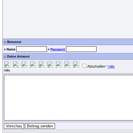
:: Benutzer
» Name
»
Passwort
:: Deine Antwort
Abschalten
*
Hilfe
Hilfe