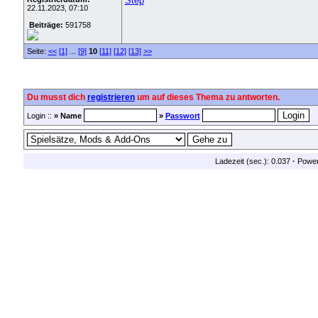
Step
22.11.2023, 07:10
Beiträge:
591758
Seite:
<<
[1]
...
[9]
10
[11]
[12]
[13]
>>
Du musst dich
registrieren
um auf dieses Thema zu antworten.
Login ::
» Name
»
Passwort
Ladezeit (sec.): 0.037
·
Powe