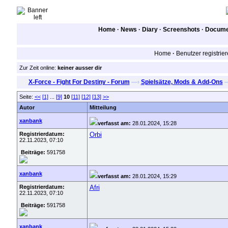
Home
·
News
·
Diary
·
Screenshots
·
Documen
Home
·
Benutzer registrie
Zur Zeit online:
keiner ausser dir
X-Force - Fight For Destiny - Forum
—›
Spielsätze, Mods & Add-Ons
Seite:
<<
[1]
...
[9]
10
[11]
[12]
[13]
>>
Autor
Mitteilung
xanbank
verfasst am:
28.01.2024, 15:28
Registrierdatum:
Orbi
22.11.2023, 07:10
Beiträge:
591758
xanbank
verfasst am:
28.01.2024, 15:29
Registrierdatum:
Afri
22.11.2023, 07:10
Beiträge:
591758
xanbank